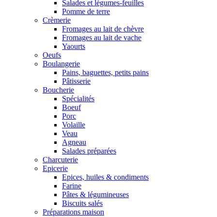
Salades et légumes-feuilles
Pomme de terre
Crèmerie
Fromages au lait de chèvre
Fromages au lait de vache
Yaourts
Oeufs
Boulangerie
Pains, baguettes, petits pains
Pâtisserie
Boucherie
Spécialités
Boeuf
Porc
Volaille
Veau
Agneau
Salades préparées
Charcuterie
Epicerie
Epices, huiles & condiments
Farine
Pâtes & légumineuses
Biscuits salés
Préparations maison