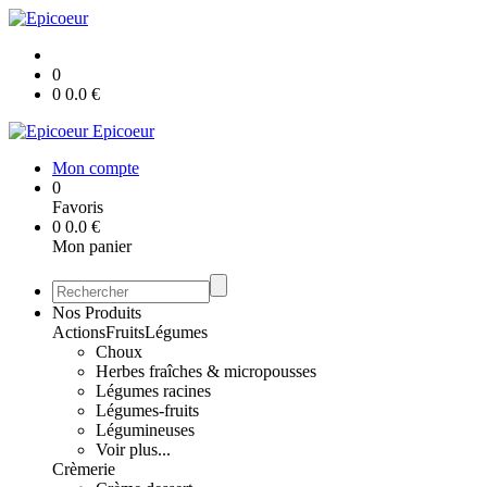
0
0
0.0
€
Epicoeur
Mon compte
0
Favoris
0
0.0
€
Mon panier
Nos Produits
Actions
Fruits
Légumes
Choux
Herbes fraîches & micropousses
Légumes racines
Légumes-fruits
Légumineuses
Voir plus...
Crèmerie