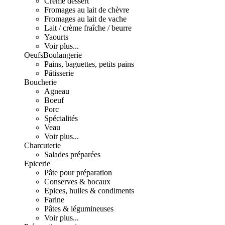
Crème dessert
Fromages au lait de chèvre
Fromages au lait de vache
Lait / crème fraîche / beurre
Yaourts
Voir plus...
Oeufs
Boulangerie
Pains, baguettes, petits pains
Pâtisserie
Boucherie
Agneau
Boeuf
Porc
Spécialités
Veau
Voir plus...
Charcuterie
Salades préparées
Epicerie
Pâte pour préparation
Conserves & bocaux
Epices, huiles & condiments
Farine
Pâtes & légumineuses
Voir plus...