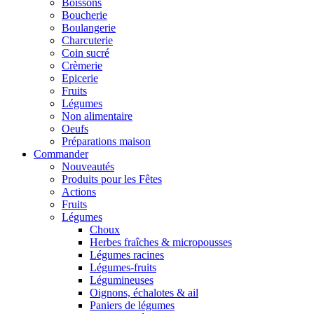
Boissons
Boucherie
Boulangerie
Charcuterie
Coin sucré
Crèmerie
Epicerie
Fruits
Légumes
Non alimentaire
Oeufs
Préparations maison
Commander
Nouveautés
Produits pour les Fêtes
Actions
Fruits
Légumes
Choux
Herbes fraîches & micropousses
Légumes racines
Légumes-fruits
Légumineuses
Oignons, échalotes & ail
Paniers de légumes