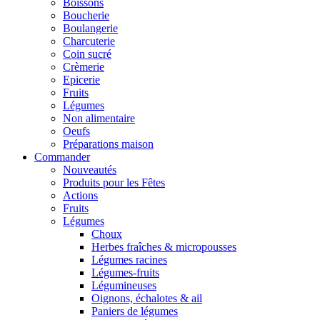
Boissons
Boucherie
Boulangerie
Charcuterie
Coin sucré
Crèmerie
Epicerie
Fruits
Légumes
Non alimentaire
Oeufs
Préparations maison
Commander
Nouveautés
Produits pour les Fêtes
Actions
Fruits
Légumes
Choux
Herbes fraîches & micropousses
Légumes racines
Légumes-fruits
Légumineuses
Oignons, échalotes & ail
Paniers de légumes