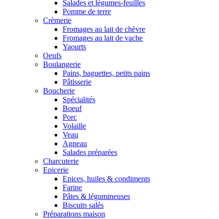
Salades et légumes-feuilles
Pomme de terre
Crèmerie
Fromages au lait de chèvre
Fromages au lait de vache
Yaourts
Oeufs
Boulangerie
Pains, baguettes, petits pains
Pâtisserie
Boucherie
Spécialités
Boeuf
Porc
Volaille
Veau
Agneau
Salades préparées
Charcuterie
Epicerie
Epices, huiles & condiments
Farine
Pâtes & légumineuses
Biscuits salés
Préparations maison