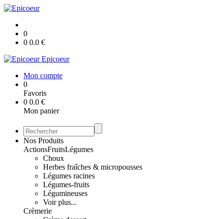
0
0
0.0
€
Epicoeur
Mon compte
0
Favoris
0
0.0
€
Mon panier
Nos Produits
Actions
Fruits
Légumes
Choux
Herbes fraîches & micropousses
Légumes racines
Légumes-fruits
Légumineuses
Voir plus...
Crèmerie