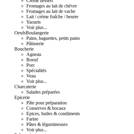
Crème dessert
Fromages au lait de chèvre
Fromages au lait de vache
Lait / crème fraîche / beurre
Yaourts
Voir plus...
Oeufs
Boulangerie
Pains, baguettes, petits pains
Pâtisserie
Boucherie
Agneau
Boeuf
Porc
Spécialités
Veau
Voir plus...
Charcuterie
Salades préparées
Epicerie
Pâte pour préparation
Conserves & bocaux
Epices, huiles & condiments
Farine
Pâtes & légumineuses
Voir plus...