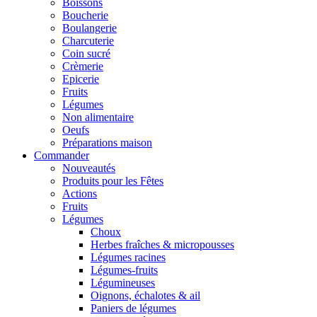
Boissons
Boucherie
Boulangerie
Charcuterie
Coin sucré
Crèmerie
Epicerie
Fruits
Légumes
Non alimentaire
Oeufs
Préparations maison
Commander
Nouveautés
Produits pour les Fêtes
Actions
Fruits
Légumes
Choux
Herbes fraîches & micropousses
Légumes racines
Légumes-fruits
Légumineuses
Oignons, échalotes & ail
Paniers de légumes