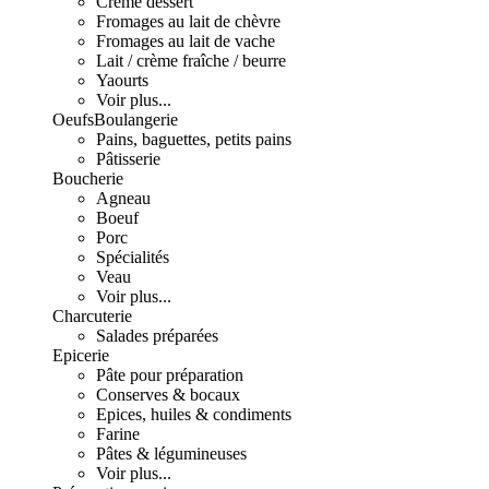
Crème dessert
Fromages au lait de chèvre
Fromages au lait de vache
Lait / crème fraîche / beurre
Yaourts
Voir plus...
Oeufs
Boulangerie
Pains, baguettes, petits pains
Pâtisserie
Boucherie
Agneau
Boeuf
Porc
Spécialités
Veau
Voir plus...
Charcuterie
Salades préparées
Epicerie
Pâte pour préparation
Conserves & bocaux
Epices, huiles & condiments
Farine
Pâtes & légumineuses
Voir plus...