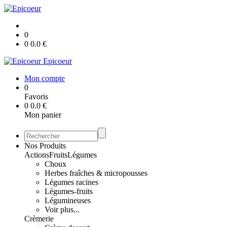
0
0
0.0
€
Epicoeur
Mon compte
0
Favoris
0
0.0
€
Mon panier
Nos Produits
Actions
Fruits
Légumes
Choux
Herbes fraîches & micropousses
Légumes racines
Légumes-fruits
Légumineuses
Voir plus...
Crèmerie