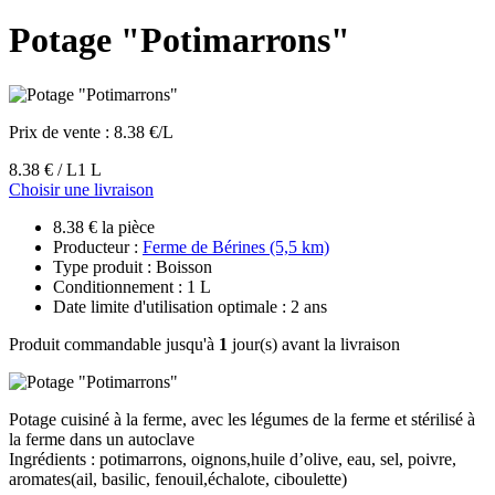
Potage "Potimarrons"
Prix de vente :
8.38 €/L
8.38 € / L
1 L
Choisir une livraison
8.38 € la pièce
Producteur :
Ferme de Bérines (5,5 km)
Type produit : Boisson
Conditionnement : 1 L
Date limite d'utilisation optimale : 2 ans
Produit commandable jusqu'à
1
jour(s) avant la livraison
Potage cuisiné à la ferme, avec les légumes de la ferme et stérilisé à
la ferme dans un autoclave
Ingrédients : potimarrons, oignons,huile d’olive, eau, sel, poivre,
aromates(ail, basilic, fenouil,échalote, ciboulette)