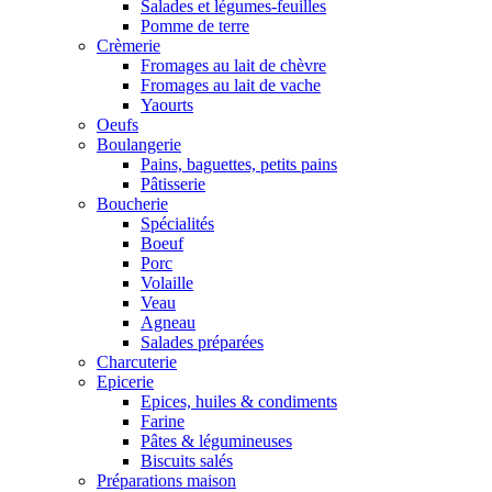
Salades et légumes-feuilles
Pomme de terre
Crèmerie
Fromages au lait de chèvre
Fromages au lait de vache
Yaourts
Oeufs
Boulangerie
Pains, baguettes, petits pains
Pâtisserie
Boucherie
Spécialités
Boeuf
Porc
Volaille
Veau
Agneau
Salades préparées
Charcuterie
Epicerie
Epices, huiles & condiments
Farine
Pâtes & légumineuses
Biscuits salés
Préparations maison