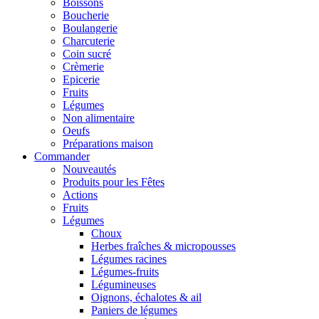
Boissons
Boucherie
Boulangerie
Charcuterie
Coin sucré
Crèmerie
Epicerie
Fruits
Légumes
Non alimentaire
Oeufs
Préparations maison
Commander
Nouveautés
Produits pour les Fêtes
Actions
Fruits
Légumes
Choux
Herbes fraîches & micropousses
Légumes racines
Légumes-fruits
Légumineuses
Oignons, échalotes & ail
Paniers de légumes