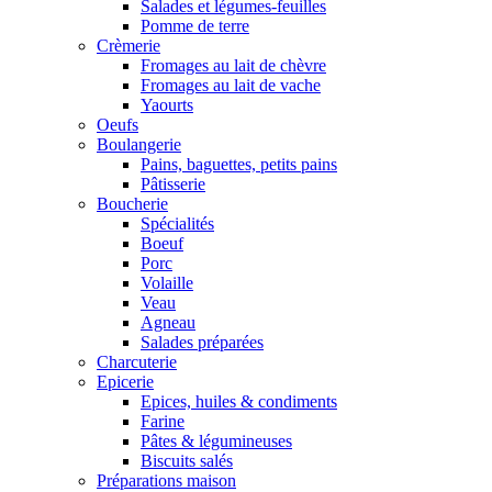
Salades et légumes-feuilles
Pomme de terre
Crèmerie
Fromages au lait de chèvre
Fromages au lait de vache
Yaourts
Oeufs
Boulangerie
Pains, baguettes, petits pains
Pâtisserie
Boucherie
Spécialités
Boeuf
Porc
Volaille
Veau
Agneau
Salades préparées
Charcuterie
Epicerie
Epices, huiles & condiments
Farine
Pâtes & légumineuses
Biscuits salés
Préparations maison