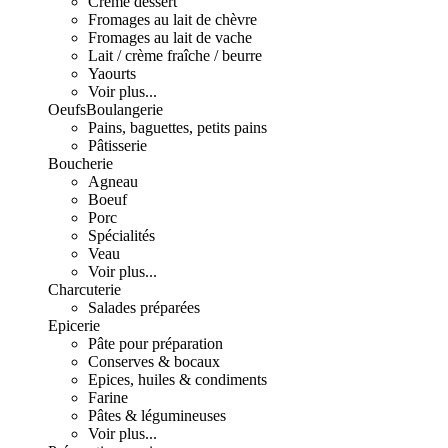
Crème dessert
Fromages au lait de chèvre
Fromages au lait de vache
Lait / crème fraîche / beurre
Yaourts
Voir plus...
Oeufs
Boulangerie
Pains, baguettes, petits pains
Pâtisserie
Boucherie
Agneau
Boeuf
Porc
Spécialités
Veau
Voir plus...
Charcuterie
Salades préparées
Epicerie
Pâte pour préparation
Conserves & bocaux
Epices, huiles & condiments
Farine
Pâtes & légumineuses
Voir plus...