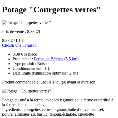
Potage "Courgettes vertes"
Prix de vente :
8.38 €/L
8.38 € / L
1 L
Choisir une livraison
8.38 € la pièce
Producteur :
Ferme de Bérines (5,5 km)
Type produit : Boisson
Conditionnement : 1 L
Date limite d'utilisation optimale : 2 ans
Produit commandable jusqu'à
1
jour(s) avant la livraison
Potage cuisiné à la ferme, avec les légumes de la ferme et stérilisé à
la ferme dans un autoclave
Ingrédients : courgettes vertes, oignons,huile d’olive, eau, sel,
poivre, aromates(ail, basilic, fenouil,échalote, ciboulette)