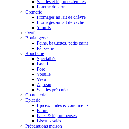
Salades et légumes-feuilles
Pomme de terre
Crèmerie
Fromages au lait de chèvre
Fromages au lait de vache
Yaourts
Oeufs
Boulangerie
Pains, baguettes, petits pains
Pâtisserie
Boucherie
Spécialités
Boeuf
Porc
Volaille
Veau
Agneau
Salades préparées
Charcuterie
Epicerie
Epices, huiles & condiments
Farine
Pâtes & légumineuses
Biscuits salés
Préparations maison