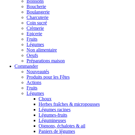
Boissons
Boucherie
Boulangerie
Charcuterie
Coin sucré
Crèmerie
Epicerie
Fruits
Légumes
Non alimentaire
Oeufs
Préparations maison
Commander
Nouveautés
Produits pour les Fêtes
Actions
Fruits
Légumes
Choux
Herbes fraîches & micropousses
Légumes racines
Légumes-fruits
Légumineuses
Oignons, échalotes & ail
Paniers de légumes