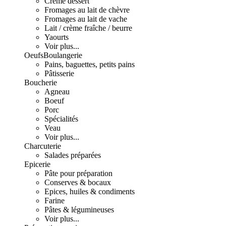
Crème dessert
Fromages au lait de chèvre
Fromages au lait de vache
Lait / crème fraîche / beurre
Yaourts
Voir plus...
Oeufs
Boulangerie
Pains, baguettes, petits pains
Pâtisserie
Boucherie
Agneau
Boeuf
Porc
Spécialités
Veau
Voir plus...
Charcuterie
Salades préparées
Epicerie
Pâte pour préparation
Conserves & bocaux
Epices, huiles & condiments
Farine
Pâtes & légumineuses
Voir plus...