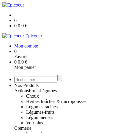
0
0
0.0
€
Epicoeur
Mon compte
0
Favoris
0
0.0
€
Mon panier
Nos Produits
Actions
Fruits
Légumes
Choux
Herbes fraîches & micropousses
Légumes racines
Légumes-fruits
Légumineuses
Voir plus...
Crèmerie