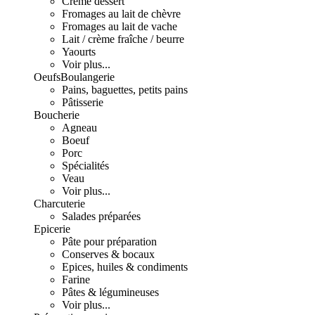
Crème dessert
Fromages au lait de chèvre
Fromages au lait de vache
Lait / crème fraîche / beurre
Yaourts
Voir plus...
Oeufs
Boulangerie
Pains, baguettes, petits pains
Pâtisserie
Boucherie
Agneau
Boeuf
Porc
Spécialités
Veau
Voir plus...
Charcuterie
Salades préparées
Epicerie
Pâte pour préparation
Conserves & bocaux
Epices, huiles & condiments
Farine
Pâtes & légumineuses
Voir plus...