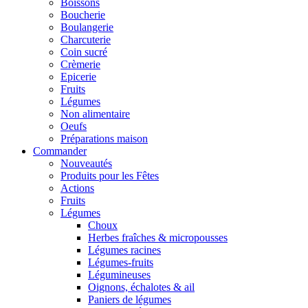
Boissons
Boucherie
Boulangerie
Charcuterie
Coin sucré
Crèmerie
Epicerie
Fruits
Légumes
Non alimentaire
Oeufs
Préparations maison
Commander
Nouveautés
Produits pour les Fêtes
Actions
Fruits
Légumes
Choux
Herbes fraîches & micropousses
Légumes racines
Légumes-fruits
Légumineuses
Oignons, échalotes & ail
Paniers de légumes