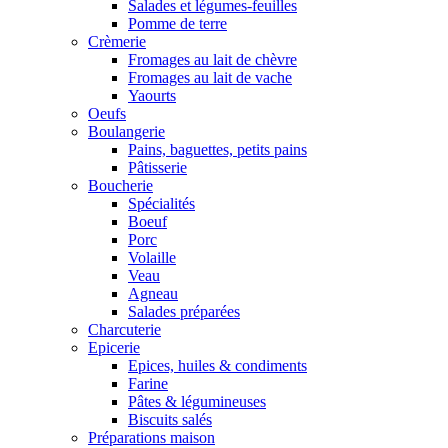
Salades et légumes-feuilles
Pomme de terre
Crèmerie
Fromages au lait de chèvre
Fromages au lait de vache
Yaourts
Oeufs
Boulangerie
Pains, baguettes, petits pains
Pâtisserie
Boucherie
Spécialités
Boeuf
Porc
Volaille
Veau
Agneau
Salades préparées
Charcuterie
Epicerie
Epices, huiles & condiments
Farine
Pâtes & légumineuses
Biscuits salés
Préparations maison