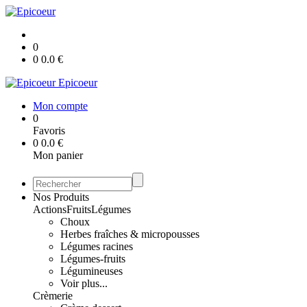
0
0
0.0
€
Epicoeur
Mon compte
0
Favoris
0
0.0
€
Mon panier
Nos Produits
Actions
Fruits
Légumes
Choux
Herbes fraîches & micropousses
Légumes racines
Légumes-fruits
Légumineuses
Voir plus...
Crèmerie