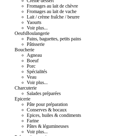
Crème dessert
Fromages au lait de chèvre
Fromages au lait de vache
Lait / crème fraîche / beurre
Yaourts
Voir plus...
Oeufs
Boulangerie
Pains, baguettes, petits pains
Pâtisserie
Boucherie
Agneau
Boeuf
Porc
Spécialités
Veau
Voir plus...
Charcuterie
Salades préparées
Epicerie
Pâte pour préparation
Conserves & bocaux
Epices, huiles & condiments
Farine
Pâtes & légumineuses
Voir plus...