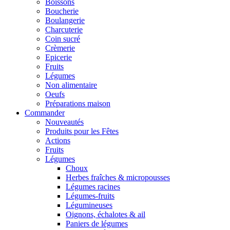
Boissons
Boucherie
Boulangerie
Charcuterie
Coin sucré
Crèmerie
Epicerie
Fruits
Légumes
Non alimentaire
Oeufs
Préparations maison
Commander
Nouveautés
Produits pour les Fêtes
Actions
Fruits
Légumes
Choux
Herbes fraîches & micropousses
Légumes racines
Légumes-fruits
Légumineuses
Oignons, échalotes & ail
Paniers de légumes