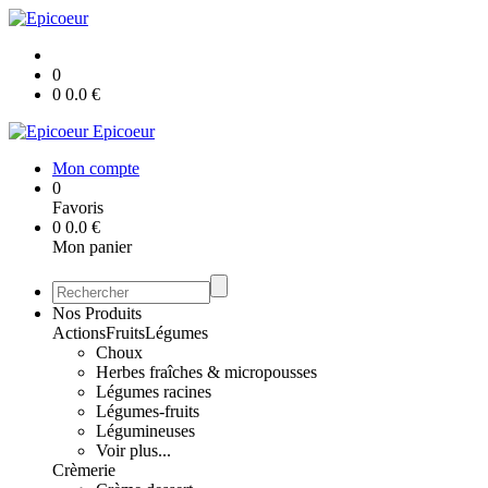
0
0
0.0
€
Epicoeur
Mon compte
0
Favoris
0
0.0
€
Mon panier
Nos Produits
Actions
Fruits
Légumes
Choux
Herbes fraîches & micropousses
Légumes racines
Légumes-fruits
Légumineuses
Voir plus...
Crèmerie