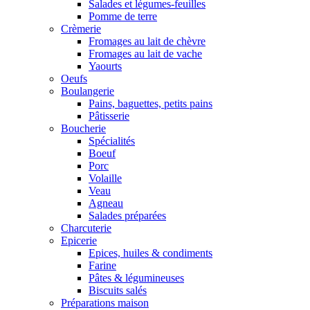
Salades et légumes-feuilles
Pomme de terre
Crèmerie
Fromages au lait de chèvre
Fromages au lait de vache
Yaourts
Oeufs
Boulangerie
Pains, baguettes, petits pains
Pâtisserie
Boucherie
Spécialités
Boeuf
Porc
Volaille
Veau
Agneau
Salades préparées
Charcuterie
Epicerie
Epices, huiles & condiments
Farine
Pâtes & légumineuses
Biscuits salés
Préparations maison