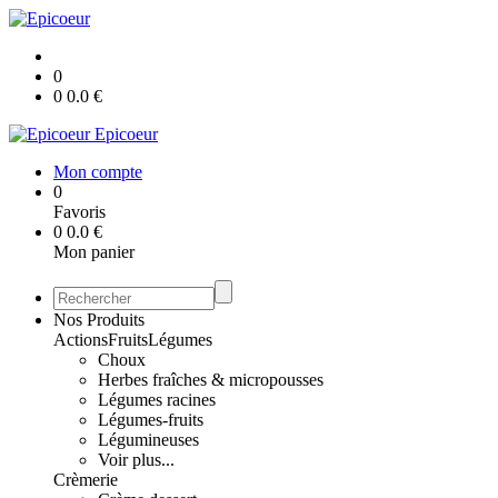
0
0
0.0
€
Epicoeur
Mon compte
0
Favoris
0
0.0
€
Mon panier
Nos Produits
Actions
Fruits
Légumes
Choux
Herbes fraîches & micropousses
Légumes racines
Légumes-fruits
Légumineuses
Voir plus...
Crèmerie