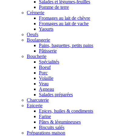
Salades et légumes-feuilles
Pomme de terre
Crèmerie
Fromages au lait de chèvre
Fromages au lait de vache
Yaourts
Oeufs
Boulangerie
Pains, baguettes, petits pains
Pâtisserie
Boucherie
Spécialités
Boeuf
Porc
Volaille
Veau
Agneau
Salades préparées
Charcuterie
Epicerie
Epices, huiles & condiments
Farine
Pâtes & légumineuses
Biscuits salés
Préparations maison