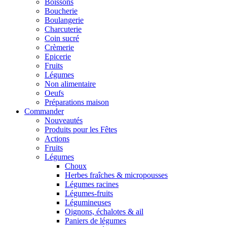
Boissons
Boucherie
Boulangerie
Charcuterie
Coin sucré
Crèmerie
Epicerie
Fruits
Légumes
Non alimentaire
Oeufs
Préparations maison
Commander
Nouveautés
Produits pour les Fêtes
Actions
Fruits
Légumes
Choux
Herbes fraîches & micropousses
Légumes racines
Légumes-fruits
Légumineuses
Oignons, échalotes & ail
Paniers de légumes