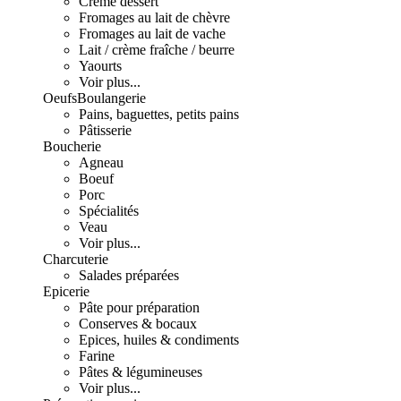
Crème dessert
Fromages au lait de chèvre
Fromages au lait de vache
Lait / crème fraîche / beurre
Yaourts
Voir plus...
Oeufs
Boulangerie
Pains, baguettes, petits pains
Pâtisserie
Boucherie
Agneau
Boeuf
Porc
Spécialités
Veau
Voir plus...
Charcuterie
Salades préparées
Epicerie
Pâte pour préparation
Conserves & bocaux
Epices, huiles & condiments
Farine
Pâtes & légumineuses
Voir plus...