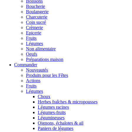
Boissons
Boucherie
Boulangerie
Charcuterie
Coin sucré
Crèmerie
Epicerie
Fruits
Légumes
Non alimentaire
Oeufs
Préparations maison
Commander
Nouveautés
Produits pour les Fêtes
Actions
Fruits
Légumes
Choux
Herbes fraîches & micropousses
Légumes racines
Légumes-fruits
Légumineuses
Oignons, échalotes & ail
Paniers de légumes