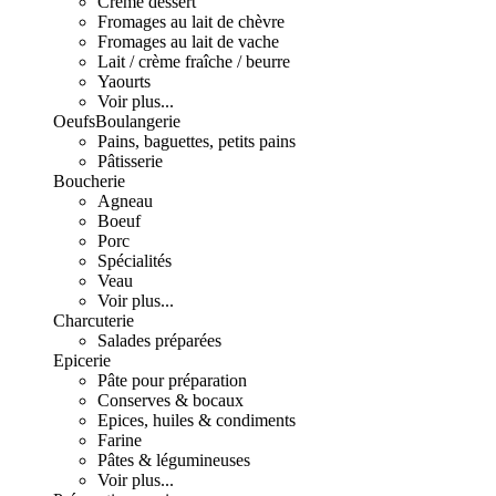
Crème dessert
Fromages au lait de chèvre
Fromages au lait de vache
Lait / crème fraîche / beurre
Yaourts
Voir plus...
Oeufs
Boulangerie
Pains, baguettes, petits pains
Pâtisserie
Boucherie
Agneau
Boeuf
Porc
Spécialités
Veau
Voir plus...
Charcuterie
Salades préparées
Epicerie
Pâte pour préparation
Conserves & bocaux
Epices, huiles & condiments
Farine
Pâtes & légumineuses
Voir plus...