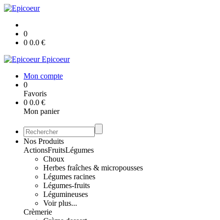
0
0
0.0
€
Epicoeur
Mon compte
0
Favoris
0
0.0
€
Mon panier
Nos Produits
Actions
Fruits
Légumes
Choux
Herbes fraîches & micropousses
Légumes racines
Légumes-fruits
Légumineuses
Voir plus...
Crèmerie