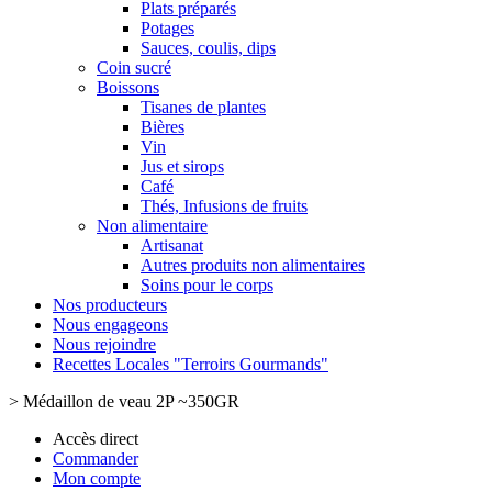
Plats préparés
Potages
Sauces, coulis, dips
Coin sucré
Boissons
Tisanes de plantes
Bières
Vin
Jus et sirops
Café
Thés, Infusions de fruits
Non alimentaire
Artisanat
Autres produits non alimentaires
Soins pour le corps
Nos producteurs
Nous engageons
Nous rejoindre
Recettes Locales "Terroirs Gourmands"
>
Médaillon de veau 2P ~350GR
Accès direct
Commander
Mon compte