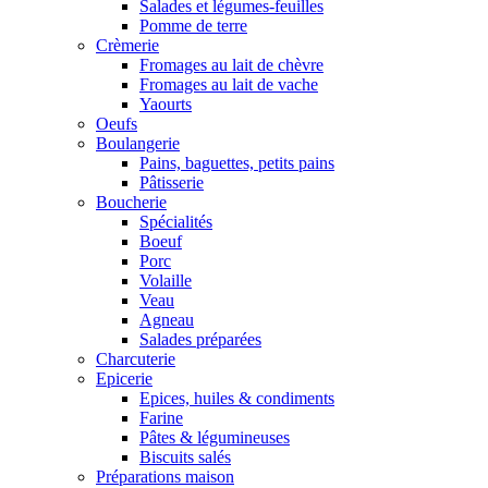
Salades et légumes-feuilles
Pomme de terre
Crèmerie
Fromages au lait de chèvre
Fromages au lait de vache
Yaourts
Oeufs
Boulangerie
Pains, baguettes, petits pains
Pâtisserie
Boucherie
Spécialités
Boeuf
Porc
Volaille
Veau
Agneau
Salades préparées
Charcuterie
Epicerie
Epices, huiles & condiments
Farine
Pâtes & légumineuses
Biscuits salés
Préparations maison