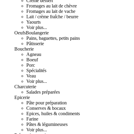
Crème dessert
Fromages au lait de chèvre
Fromages au lait de vache
Lait / crème fraîche / beurre
Yaourts
Voir plus...
Oeufs
Boulangerie
Pains, baguettes, petits pains
Pâtisserie
Boucherie
Agneau
Boeuf
Porc
Spécialités
Veau
Voir plus...
Charcuterie
Salades préparées
Epicerie
Pâte pour préparation
Conserves & bocaux
Epices, huiles & condiments
Farine
Pâtes & légumineuses
Voir plus...