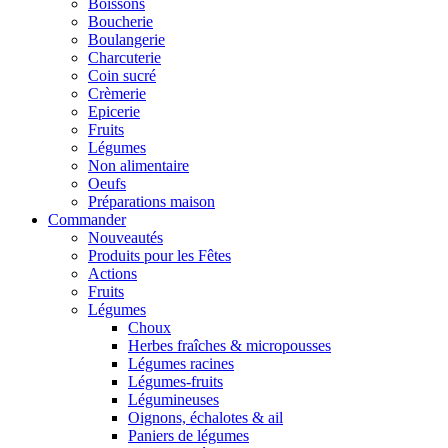
Boissons
Boucherie
Boulangerie
Charcuterie
Coin sucré
Crèmerie
Epicerie
Fruits
Légumes
Non alimentaire
Oeufs
Préparations maison
Commander
Nouveautés
Produits pour les Fêtes
Actions
Fruits
Légumes
Choux
Herbes fraîches & micropousses
Légumes racines
Légumes-fruits
Légumineuses
Oignons, échalotes & ail
Paniers de légumes