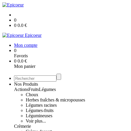
0
0
0.0
€
Epicoeur
Mon compte
0
Favoris
0
0.0
€
Mon panier
Nos Produits
Actions
Fruits
Légumes
Choux
Herbes fraîches & micropousses
Légumes racines
Légumes-fruits
Légumineuses
Voir plus...
Crèmerie