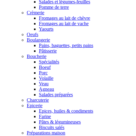
Salades et légumes-feuilles
Pomme de terre
Crèmerie
Fromages au lait de chèvre
Fromages au lait de vache
Yaourts
Oeufs
Boulangerie
Pains, baguettes, petits pains
Pâtisserie
Boucherie
Spécialités
Boeuf
Porc
Volaille
Veau
Agneau
Salades préparées
Charcuterie
Epicerie
Epices, huiles & condiments
Farine
Pâtes & légumineuses
Biscuits salés
Préparations maison