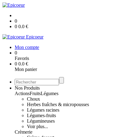
0
0
0.0
€
Epicoeur
Mon compte
0
Favoris
0
0.0
€
Mon panier
Nos Produits
Actions
Fruits
Légumes
Choux
Herbes fraîches & micropousses
Légumes racines
Légumes-fruits
Légumineuses
Voir plus...
Crèmerie