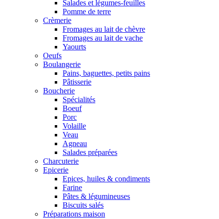
Salades et légumes-feuilles
Pomme de terre
Crèmerie
Fromages au lait de chèvre
Fromages au lait de vache
Yaourts
Oeufs
Boulangerie
Pains, baguettes, petits pains
Pâtisserie
Boucherie
Spécialités
Boeuf
Porc
Volaille
Veau
Agneau
Salades préparées
Charcuterie
Epicerie
Epices, huiles & condiments
Farine
Pâtes & légumineuses
Biscuits salés
Préparations maison