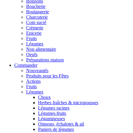
Boissons
Boucherie
Boulangerie
Charcuterie
Coin sucré
Crèmerie
Epicerie
Fruits
Légumes
Non alimentaire
Oeufs
Préparations maison
Commander
Nouveautés
Produits pour les Fêtes
Actions
Fruits
Légumes
Choux
Herbes fraîches & micropousses
Légumes racines
Légumes-fruits
Légumineuses
Oignons, échalotes & ail
Paniers de légumes