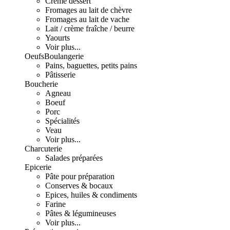
Crème dessert
Fromages au lait de chèvre
Fromages au lait de vache
Lait / crème fraîche / beurre
Yaourts
Voir plus...
Oeufs
Boulangerie
Pains, baguettes, petits pains
Pâtisserie
Boucherie
Agneau
Boeuf
Porc
Spécialités
Veau
Voir plus...
Charcuterie
Salades préparées
Epicerie
Pâte pour préparation
Conserves & bocaux
Epices, huiles & condiments
Farine
Pâtes & légumineuses
Voir plus...