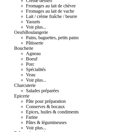
Crème dessert
Fromages au lait de chèvre
Fromages au lait de vache
Lait / crème fraîche / beurre
Yaourts
Voir plus...
Oeufs
Boulangerie
Pains, baguettes, petits pains
Pâtisserie
Boucherie
Agneau
Boeuf
Porc
Spécialités
Veau
Voir plus...
Charcuterie
Salades préparées
Epicerie
Pâte pour préparation
Conserves & bocaux
Epices, huiles & condiments
Farine
Pâtes & légumineuses
Voir plus...