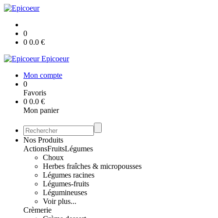
0
0
0.0
€
Epicoeur
Mon compte
0
Favoris
0
0.0
€
Mon panier
Nos Produits
Actions
Fruits
Légumes
Choux
Herbes fraîches & micropousses
Légumes racines
Légumes-fruits
Légumineuses
Voir plus...
Crèmerie