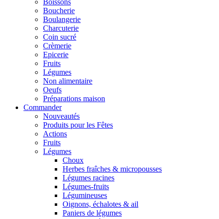
Boissons
Boucherie
Boulangerie
Charcuterie
Coin sucré
Crèmerie
Epicerie
Fruits
Légumes
Non alimentaire
Oeufs
Préparations maison
Commander
Nouveautés
Produits pour les Fêtes
Actions
Fruits
Légumes
Choux
Herbes fraîches & micropousses
Légumes racines
Légumes-fruits
Légumineuses
Oignons, échalotes & ail
Paniers de légumes