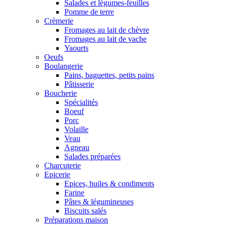
Salades et légumes-feuilles
Pomme de terre
Crèmerie
Fromages au lait de chèvre
Fromages au lait de vache
Yaourts
Oeufs
Boulangerie
Pains, baguettes, petits pains
Pâtisserie
Boucherie
Spécialités
Boeuf
Porc
Volaille
Veau
Agneau
Salades préparées
Charcuterie
Epicerie
Epices, huiles & condiments
Farine
Pâtes & légumineuses
Biscuits salés
Préparations maison