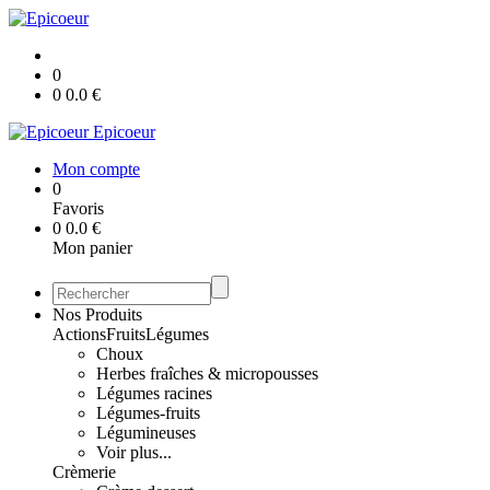
0
0
0.0
€
Epicoeur
Mon compte
0
Favoris
0
0.0
€
Mon panier
Nos Produits
Actions
Fruits
Légumes
Choux
Herbes fraîches & micropousses
Légumes racines
Légumes-fruits
Légumineuses
Voir plus...
Crèmerie