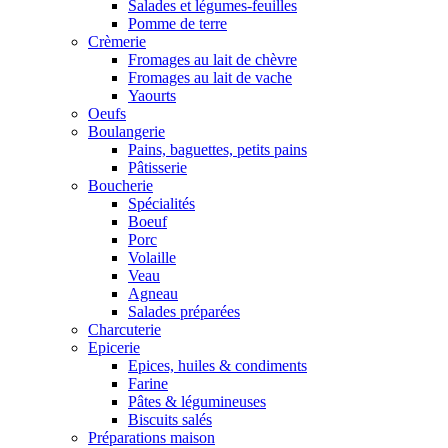
Salades et légumes-feuilles
Pomme de terre
Crèmerie
Fromages au lait de chèvre
Fromages au lait de vache
Yaourts
Oeufs
Boulangerie
Pains, baguettes, petits pains
Pâtisserie
Boucherie
Spécialités
Boeuf
Porc
Volaille
Veau
Agneau
Salades préparées
Charcuterie
Epicerie
Epices, huiles & condiments
Farine
Pâtes & légumineuses
Biscuits salés
Préparations maison