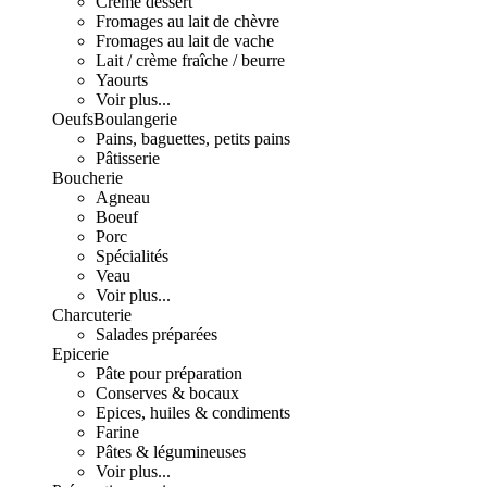
Crème dessert
Fromages au lait de chèvre
Fromages au lait de vache
Lait / crème fraîche / beurre
Yaourts
Voir plus...
Oeufs
Boulangerie
Pains, baguettes, petits pains
Pâtisserie
Boucherie
Agneau
Boeuf
Porc
Spécialités
Veau
Voir plus...
Charcuterie
Salades préparées
Epicerie
Pâte pour préparation
Conserves & bocaux
Epices, huiles & condiments
Farine
Pâtes & légumineuses
Voir plus...