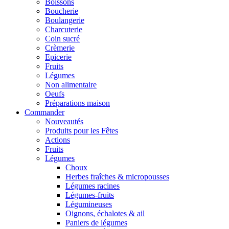
Boissons
Boucherie
Boulangerie
Charcuterie
Coin sucré
Crèmerie
Epicerie
Fruits
Légumes
Non alimentaire
Oeufs
Préparations maison
Commander
Nouveautés
Produits pour les Fêtes
Actions
Fruits
Légumes
Choux
Herbes fraîches & micropousses
Légumes racines
Légumes-fruits
Légumineuses
Oignons, échalotes & ail
Paniers de légumes