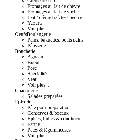
Crème dessert
Fromages au lait de chèvre
Fromages au lait de vache
Lait / crème fraîche / beurre
Yaourts
Voir plus...
Oeufs
Boulangerie
Pains, baguettes, petits pains
Pâtisserie
Boucherie
Agneau
Boeuf
Porc
Spécialités
Veau
Voir plus...
Charcuterie
Salades préparées
Epicerie
Pâte pour préparation
Conserves & bocaux
Epices, huiles & condiments
Farine
Pâtes & légumineuses
Voir plus...