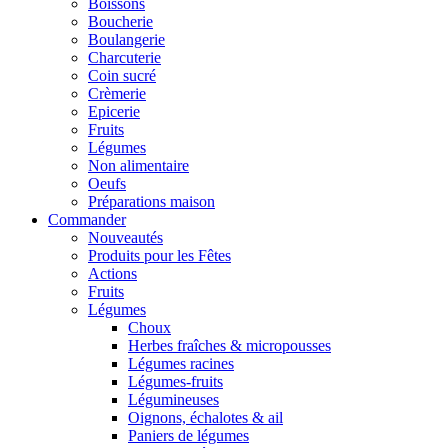
Boissons
Boucherie
Boulangerie
Charcuterie
Coin sucré
Crèmerie
Epicerie
Fruits
Légumes
Non alimentaire
Oeufs
Préparations maison
Commander
Nouveautés
Produits pour les Fêtes
Actions
Fruits
Légumes
Choux
Herbes fraîches & micropousses
Légumes racines
Légumes-fruits
Légumineuses
Oignons, échalotes & ail
Paniers de légumes