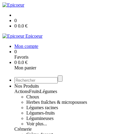
0
0
0.0
€
Epicoeur
Mon compte
0
Favoris
0
0.0
€
Mon panier
Nos Produits
Actions
Fruits
Légumes
Choux
Herbes fraîches & micropousses
Légumes racines
Légumes-fruits
Légumineuses
Voir plus...
Crèmerie