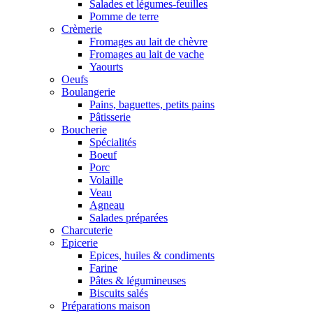
Salades et légumes-feuilles
Pomme de terre
Crèmerie
Fromages au lait de chèvre
Fromages au lait de vache
Yaourts
Oeufs
Boulangerie
Pains, baguettes, petits pains
Pâtisserie
Boucherie
Spécialités
Boeuf
Porc
Volaille
Veau
Agneau
Salades préparées
Charcuterie
Epicerie
Epices, huiles & condiments
Farine
Pâtes & légumineuses
Biscuits salés
Préparations maison