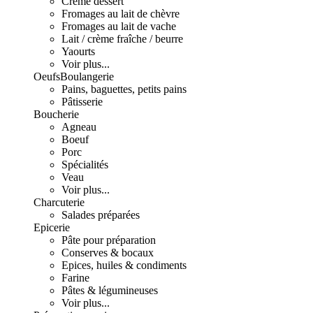
Crème dessert
Fromages au lait de chèvre
Fromages au lait de vache
Lait / crème fraîche / beurre
Yaourts
Voir plus...
Oeufs
Boulangerie
Pains, baguettes, petits pains
Pâtisserie
Boucherie
Agneau
Boeuf
Porc
Spécialités
Veau
Voir plus...
Charcuterie
Salades préparées
Epicerie
Pâte pour préparation
Conserves & bocaux
Epices, huiles & condiments
Farine
Pâtes & légumineuses
Voir plus...