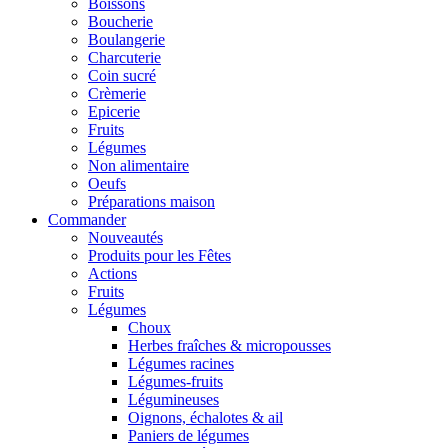
Boissons
Boucherie
Boulangerie
Charcuterie
Coin sucré
Crèmerie
Epicerie
Fruits
Légumes
Non alimentaire
Oeufs
Préparations maison
Commander
Nouveautés
Produits pour les Fêtes
Actions
Fruits
Légumes
Choux
Herbes fraîches & micropousses
Légumes racines
Légumes-fruits
Légumineuses
Oignons, échalotes & ail
Paniers de légumes