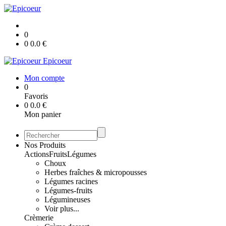
0
0
0.0
€
Epicoeur
Mon compte
0
Favoris
0
0.0
€
Mon panier
Nos Produits
Actions
Fruits
Légumes
Choux
Herbes fraîches & micropousses
Légumes racines
Légumes-fruits
Légumineuses
Voir plus...
Crèmerie