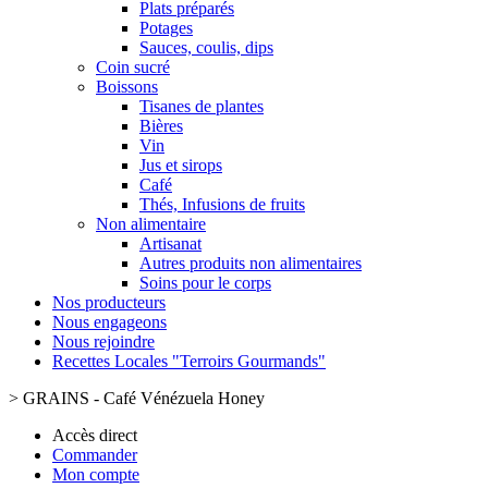
Plats préparés
Potages
Sauces, coulis, dips
Coin sucré
Boissons
Tisanes de plantes
Bières
Vin
Jus et sirops
Café
Thés, Infusions de fruits
Non alimentaire
Artisanat
Autres produits non alimentaires
Soins pour le corps
Nos producteurs
Nous engageons
Nous rejoindre
Recettes Locales "Terroirs Gourmands"
>
GRAINS - Café Vénézuela Honey
Accès direct
Commander
Mon compte