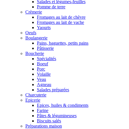
Salades et légumes-feuilles
Pomme de terre
Crèmerie
Fromages au lait de chèvre
Fromages au lait de vache
Yaourts
Oeufs
Boulangerie
Pains, baguettes, petits pains
Pâtisserie
Boucherie
Spécialités
Boeuf
Porc
Volaille
Veau
Agneau
Salades préparées
Charcuterie
Epicerie
Epices, huiles & condiments
Farine
Pâtes & légumineuses
Biscuits salés
Préparations maison