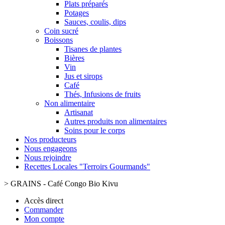
Plats préparés
Potages
Sauces, coulis, dips
Coin sucré
Boissons
Tisanes de plantes
Bières
Vin
Jus et sirops
Café
Thés, Infusions de fruits
Non alimentaire
Artisanat
Autres produits non alimentaires
Soins pour le corps
Nos producteurs
Nous engageons
Nous rejoindre
Recettes Locales "Terroirs Gourmands"
>
GRAINS - Café Congo Bio Kivu
Accès direct
Commander
Mon compte