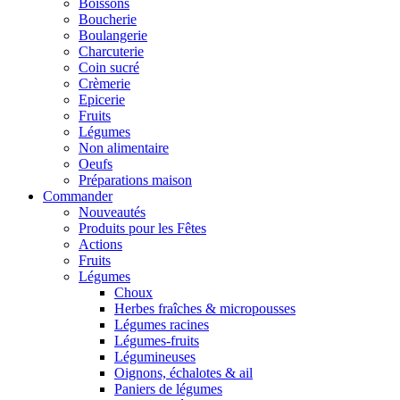
Boissons
Boucherie
Boulangerie
Charcuterie
Coin sucré
Crèmerie
Epicerie
Fruits
Légumes
Non alimentaire
Oeufs
Préparations maison
Commander
Nouveautés
Produits pour les Fêtes
Actions
Fruits
Légumes
Choux
Herbes fraîches & micropousses
Légumes racines
Légumes-fruits
Légumineuses
Oignons, échalotes & ail
Paniers de légumes