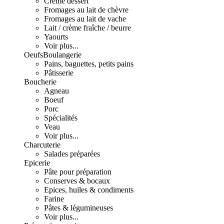
Crème dessert
Fromages au lait de chèvre
Fromages au lait de vache
Lait / crème fraîche / beurre
Yaourts
Voir plus...
Oeufs
Boulangerie
Pains, baguettes, petits pains
Pâtisserie
Boucherie
Agneau
Boeuf
Porc
Spécialités
Veau
Voir plus...
Charcuterie
Salades préparées
Epicerie
Pâte pour préparation
Conserves & bocaux
Epices, huiles & condiments
Farine
Pâtes & légumineuses
Voir plus...