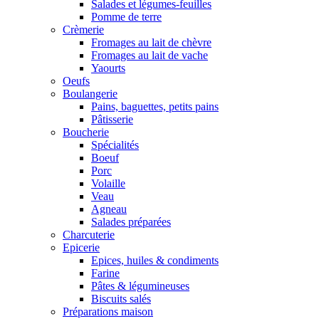
Salades et légumes-feuilles
Pomme de terre
Crèmerie
Fromages au lait de chèvre
Fromages au lait de vache
Yaourts
Oeufs
Boulangerie
Pains, baguettes, petits pains
Pâtisserie
Boucherie
Spécialités
Boeuf
Porc
Volaille
Veau
Agneau
Salades préparées
Charcuterie
Epicerie
Epices, huiles & condiments
Farine
Pâtes & légumineuses
Biscuits salés
Préparations maison