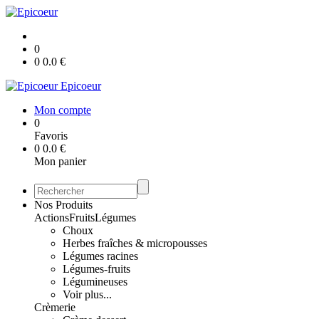
0
0
0.0
€
Epicoeur
Mon compte
0
Favoris
0
0.0
€
Mon panier
Nos Produits
Actions
Fruits
Légumes
Choux
Herbes fraîches & micropousses
Légumes racines
Légumes-fruits
Légumineuses
Voir plus...
Crèmerie