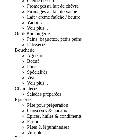
Crème dessert
Fromages au lait de chèvre
Fromages au lait de vache
Lait / crème fraîche / beurre
Yaourts
Voir plus...
Oeufs
Boulangerie
Pains, baguettes, petits pains
Pâtisserie
Boucherie
Agneau
Boeuf
Porc
Spécialités
Veau
Voir plus...
Charcuterie
Salades préparées
Epicerie
Pâte pour préparation
Conserves & bocaux
Epices, huiles & condiments
Farine
Pâtes & légumineuses
Voir plus...