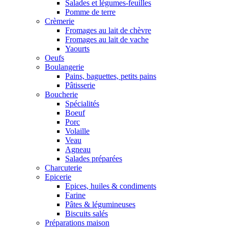
Salades et légumes-feuilles
Pomme de terre
Crèmerie
Fromages au lait de chèvre
Fromages au lait de vache
Yaourts
Oeufs
Boulangerie
Pains, baguettes, petits pains
Pâtisserie
Boucherie
Spécialités
Boeuf
Porc
Volaille
Veau
Agneau
Salades préparées
Charcuterie
Epicerie
Epices, huiles & condiments
Farine
Pâtes & légumineuses
Biscuits salés
Préparations maison