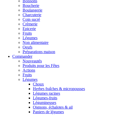
Boissons
Boucherie
Boulangerie
Charcuterie
Coin sucré
Crèmerie
Epicerie
Fruits
Légumes
Non alimentaire
Oeufs
Préparations maison
Commander
Nouveautés
Produits pour les Fêtes
Actions
Fruits
Légumes
Choux
Herbes fraîches & micropousses
Légumes racines
Légumes-fruits
Légumineuses
Oignons, échalotes & ail
Paniers de légumes