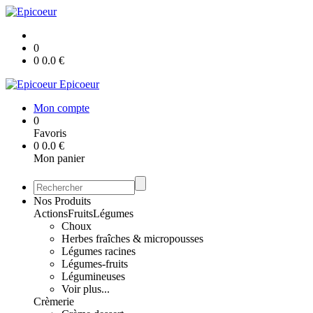
0
0
0.0
€
Epicoeur
Mon compte
0
Favoris
0
0.0
€
Mon panier
Nos Produits
Actions
Fruits
Légumes
Choux
Herbes fraîches & micropousses
Légumes racines
Légumes-fruits
Légumineuses
Voir plus...
Crèmerie