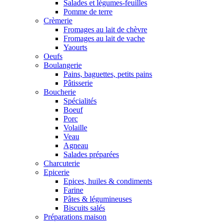
Salades et légumes-feuilles
Pomme de terre
Crèmerie
Fromages au lait de chèvre
Fromages au lait de vache
Yaourts
Oeufs
Boulangerie
Pains, baguettes, petits pains
Pâtisserie
Boucherie
Spécialités
Boeuf
Porc
Volaille
Veau
Agneau
Salades préparées
Charcuterie
Epicerie
Epices, huiles & condiments
Farine
Pâtes & légumineuses
Biscuits salés
Préparations maison