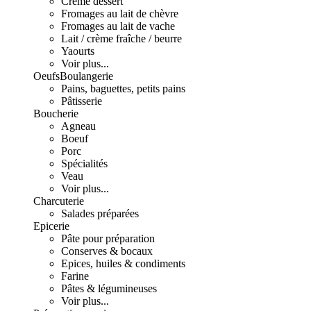
Crème dessert
Fromages au lait de chèvre
Fromages au lait de vache
Lait / crème fraîche / beurre
Yaourts
Voir plus...
Oeufs
Boulangerie
Pains, baguettes, petits pains
Pâtisserie
Boucherie
Agneau
Boeuf
Porc
Spécialités
Veau
Voir plus...
Charcuterie
Salades préparées
Epicerie
Pâte pour préparation
Conserves & bocaux
Epices, huiles & condiments
Farine
Pâtes & légumineuses
Voir plus...