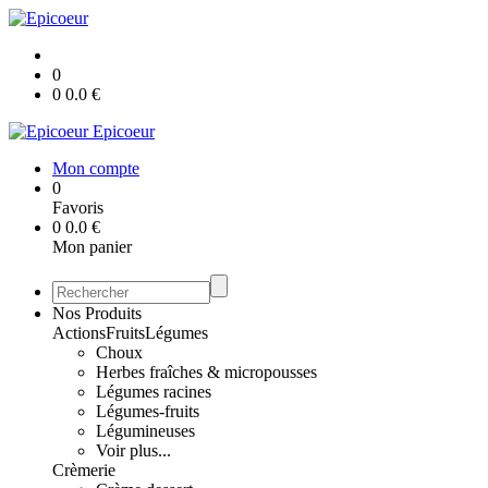
0
0
0.0
€
Epicoeur
Mon compte
0
Favoris
0
0.0
€
Mon panier
Nos Produits
Actions
Fruits
Légumes
Choux
Herbes fraîches & micropousses
Légumes racines
Légumes-fruits
Légumineuses
Voir plus...
Crèmerie