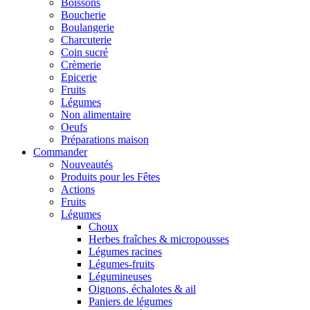
Boissons
Boucherie
Boulangerie
Charcuterie
Coin sucré
Crèmerie
Epicerie
Fruits
Légumes
Non alimentaire
Oeufs
Préparations maison
Commander
Nouveautés
Produits pour les Fêtes
Actions
Fruits
Légumes
Choux
Herbes fraîches & micropousses
Légumes racines
Légumes-fruits
Légumineuses
Oignons, échalotes & ail
Paniers de légumes