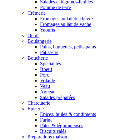
Salades et légumes-feuilles
Pomme de terre
Crèmerie
Fromages au lait de chèvre
Fromages au lait de vache
Yaourts
Oeufs
Boulangerie
Pains, baguettes, petits pains
Pâtisserie
Boucherie
Spécialités
Boeuf
Porc
Volaille
Veau
Agneau
Salades préparées
Charcuterie
Epicerie
Epices, huiles & condiments
Farine
Pâtes & légumineuses
Biscuits salés
Préparations maison