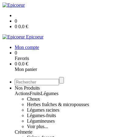
0
0
0.0
€
Epicoeur
Mon compte
0
Favoris
0
0.0
€
Mon panier
Nos Produits
Actions
Fruits
Légumes
Choux
Herbes fraîches & micropousses
Légumes racines
Légumes-fruits
Légumineuses
Voir plus...
Crèmerie