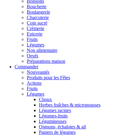
Boissons
Boucherie
Boulangerie
Charcuterie
Coin sucré
Crèmerie
Epicerie
Fruits
Légumes
Non alimentaire
Oeufs
Préparations maison
Commander
Nouveautés
Produits pour les Fêtes
Actions
Fruits
Légumes
Choux
Herbes fraîches & micropousses
Légumes racines
Légumes-fruits
Légumineuses
Oignons, échalotes & ail
Paniers de légumes