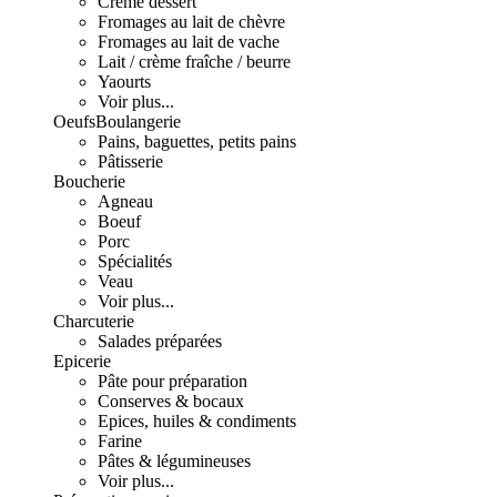
Crème dessert
Fromages au lait de chèvre
Fromages au lait de vache
Lait / crème fraîche / beurre
Yaourts
Voir plus...
Oeufs
Boulangerie
Pains, baguettes, petits pains
Pâtisserie
Boucherie
Agneau
Boeuf
Porc
Spécialités
Veau
Voir plus...
Charcuterie
Salades préparées
Epicerie
Pâte pour préparation
Conserves & bocaux
Epices, huiles & condiments
Farine
Pâtes & légumineuses
Voir plus...