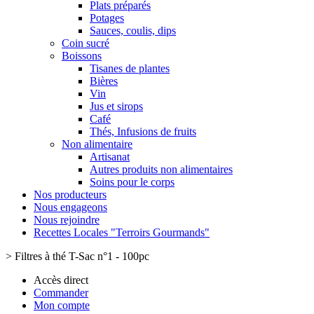
Plats préparés
Potages
Sauces, coulis, dips
Coin sucré
Boissons
Tisanes de plantes
Bières
Vin
Jus et sirops
Café
Thés, Infusions de fruits
Non alimentaire
Artisanat
Autres produits non alimentaires
Soins pour le corps
Nos producteurs
Nous engageons
Nous rejoindre
Recettes Locales "Terroirs Gourmands"
>
Filtres à thé T-Sac n°1 - 100pc
Accès direct
Commander
Mon compte