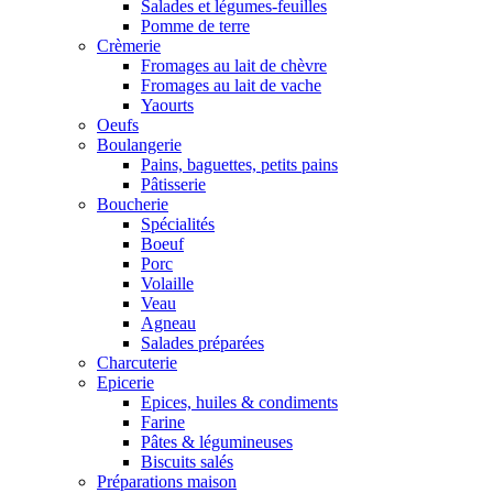
Salades et légumes-feuilles
Pomme de terre
Crèmerie
Fromages au lait de chèvre
Fromages au lait de vache
Yaourts
Oeufs
Boulangerie
Pains, baguettes, petits pains
Pâtisserie
Boucherie
Spécialités
Boeuf
Porc
Volaille
Veau
Agneau
Salades préparées
Charcuterie
Epicerie
Epices, huiles & condiments
Farine
Pâtes & légumineuses
Biscuits salés
Préparations maison