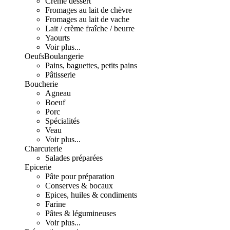
Crème dessert
Fromages au lait de chèvre
Fromages au lait de vache
Lait / crème fraîche / beurre
Yaourts
Voir plus...
Oeufs
Boulangerie
Pains, baguettes, petits pains
Pâtisserie
Boucherie
Agneau
Boeuf
Porc
Spécialités
Veau
Voir plus...
Charcuterie
Salades préparées
Epicerie
Pâte pour préparation
Conserves & bocaux
Epices, huiles & condiments
Farine
Pâtes & légumineuses
Voir plus...