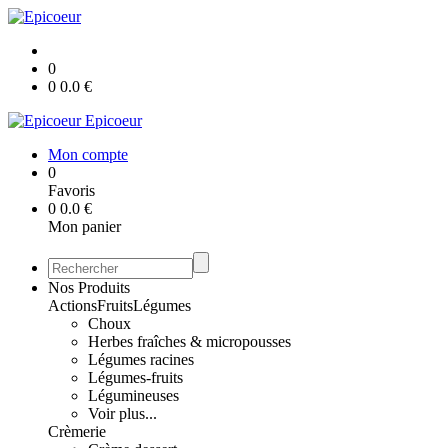
0
0
0.0
€
Epicoeur
Mon compte
0
Favoris
0
0.0
€
Mon panier
Nos Produits
Actions
Fruits
Légumes
Choux
Herbes fraîches & micropousses
Légumes racines
Légumes-fruits
Légumineuses
Voir plus...
Crèmerie