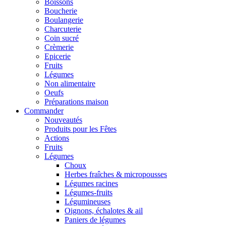
Boissons
Boucherie
Boulangerie
Charcuterie
Coin sucré
Crèmerie
Epicerie
Fruits
Légumes
Non alimentaire
Oeufs
Préparations maison
Commander
Nouveautés
Produits pour les Fêtes
Actions
Fruits
Légumes
Choux
Herbes fraîches & micropousses
Légumes racines
Légumes-fruits
Légumineuses
Oignons, échalotes & ail
Paniers de légumes