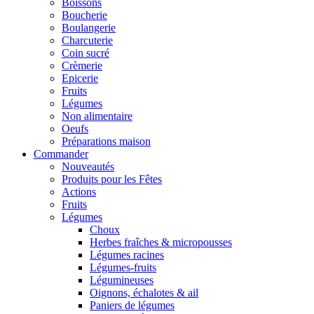
Boissons
Boucherie
Boulangerie
Charcuterie
Coin sucré
Crèmerie
Epicerie
Fruits
Légumes
Non alimentaire
Oeufs
Préparations maison
Commander
Nouveautés
Produits pour les Fêtes
Actions
Fruits
Légumes
Choux
Herbes fraîches & micropousses
Légumes racines
Légumes-fruits
Légumineuses
Oignons, échalotes & ail
Paniers de légumes