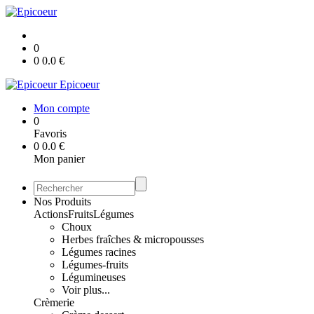
0
0
0.0
€
Epicoeur
Mon compte
0
Favoris
0
0.0
€
Mon panier
Nos Produits
Actions
Fruits
Légumes
Choux
Herbes fraîches & micropousses
Légumes racines
Légumes-fruits
Légumineuses
Voir plus...
Crèmerie