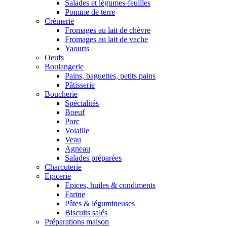
Salades et légumes-feuilles
Pomme de terre
Crèmerie
Fromages au lait de chèvre
Fromages au lait de vache
Yaourts
Oeufs
Boulangerie
Pains, baguettes, petits pains
Pâtisserie
Boucherie
Spécialités
Boeuf
Porc
Volaille
Veau
Agneau
Salades préparées
Charcuterie
Epicerie
Epices, huiles & condiments
Farine
Pâtes & légumineuses
Biscuits salés
Préparations maison