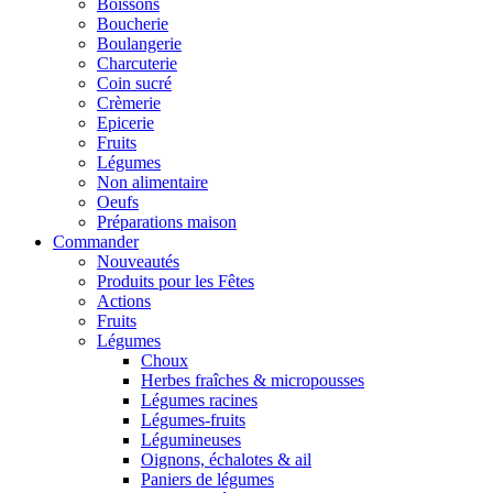
Boissons
Boucherie
Boulangerie
Charcuterie
Coin sucré
Crèmerie
Epicerie
Fruits
Légumes
Non alimentaire
Oeufs
Préparations maison
Commander
Nouveautés
Produits pour les Fêtes
Actions
Fruits
Légumes
Choux
Herbes fraîches & micropousses
Légumes racines
Légumes-fruits
Légumineuses
Oignons, échalotes & ail
Paniers de légumes