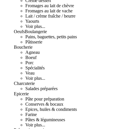
Crème dessert
Fromages au lait de chèvre
Fromages au lait de vache
Lait / crème fraîche / beurre
Yaourts
Voir plus...
Oeufs
Boulangerie
Pains, baguettes, petits pains
Pâtisserie
Boucherie
Agneau
Boeuf
Porc
Spécialités
Veau
Voir plus...
Charcuterie
Salades préparées
Epicerie
Pâte pour préparation
Conserves & bocaux
Epices, huiles & condiments
Farine
Pâtes & légumineuses
Voir plus...