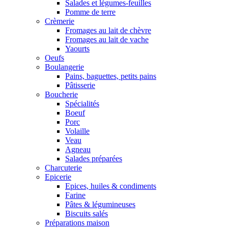
Salades et légumes-feuilles
Pomme de terre
Crèmerie
Fromages au lait de chèvre
Fromages au lait de vache
Yaourts
Oeufs
Boulangerie
Pains, baguettes, petits pains
Pâtisserie
Boucherie
Spécialités
Boeuf
Porc
Volaille
Veau
Agneau
Salades préparées
Charcuterie
Epicerie
Epices, huiles & condiments
Farine
Pâtes & légumineuses
Biscuits salés
Préparations maison