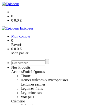
0
0
0.0
€
Epicoeur
Mon compte
0
Favoris
0
0.0
€
Mon panier
Nos Produits
Actions
Fruits
Légumes
Choux
Herbes fraîches & micropousses
Légumes racines
Légumes-fruits
Légumineuses
Voir plus...
Crèmerie