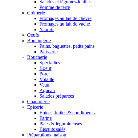
Salades et légumes-feuilles
Pomme de terre
Crèmerie
Fromages au lait de chèvre
Fromages au lait de vache
Yaourts
Oeufs
Boulangerie
Pains, baguettes, petits pains
Pâtisserie
Boucherie
Spécialités
Boeuf
Porc
Volaille
Veau
Agneau
Salades préparées
Charcuterie
Epicerie
Epices, huiles & condiments
Farine
Pâtes & légumineuses
Biscuits salés
Préparations maison