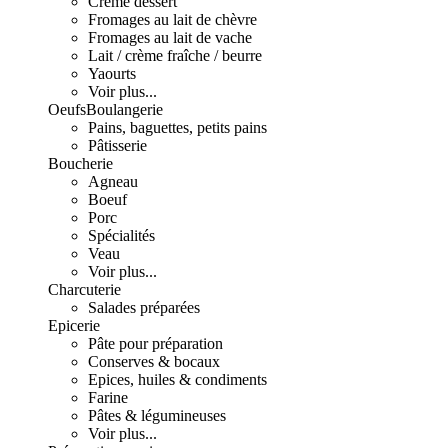
Crème dessert
Fromages au lait de chèvre
Fromages au lait de vache
Lait / crème fraîche / beurre
Yaourts
Voir plus...
Oeufs
Boulangerie
Pains, baguettes, petits pains
Pâtisserie
Boucherie
Agneau
Boeuf
Porc
Spécialités
Veau
Voir plus...
Charcuterie
Salades préparées
Epicerie
Pâte pour préparation
Conserves & bocaux
Epices, huiles & condiments
Farine
Pâtes & légumineuses
Voir plus...