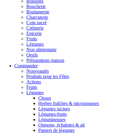
Boissons
Boucherie
Boulangerie
Charcuterie
Coin sucré
Crèmerie
Epicerie
Fruits
Légumes
Non alimentaire
Oeufs
Préparations maison
Commander
Nouveautés
Produits pour les Fêtes
Actions
Fruits
Légumes
Choux
Herbes fraîches & micropousses
Légumes racines
Légumes-fruits
Légumineuses
Oignons, échalotes & ail
Paniers de légumes