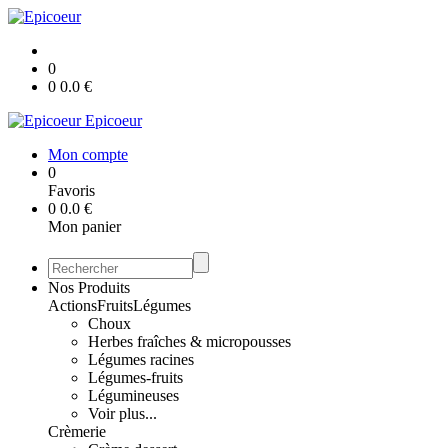
0
0
0.0
€
Epicoeur
Mon compte
0
Favoris
0
0.0
€
Mon panier
Nos Produits
Actions
Fruits
Légumes
Choux
Herbes fraîches & micropousses
Légumes racines
Légumes-fruits
Légumineuses
Voir plus...
Crèmerie