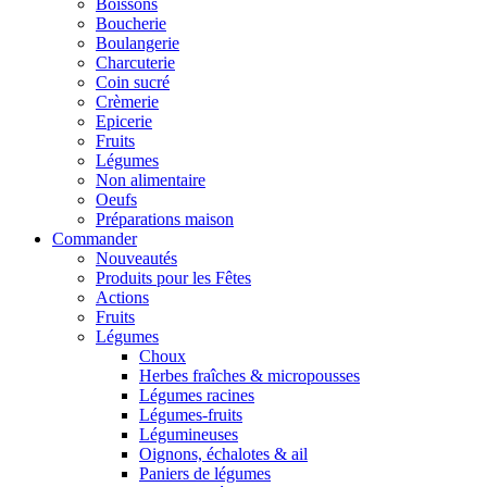
Boissons
Boucherie
Boulangerie
Charcuterie
Coin sucré
Crèmerie
Epicerie
Fruits
Légumes
Non alimentaire
Oeufs
Préparations maison
Commander
Nouveautés
Produits pour les Fêtes
Actions
Fruits
Légumes
Choux
Herbes fraîches & micropousses
Légumes racines
Légumes-fruits
Légumineuses
Oignons, échalotes & ail
Paniers de légumes