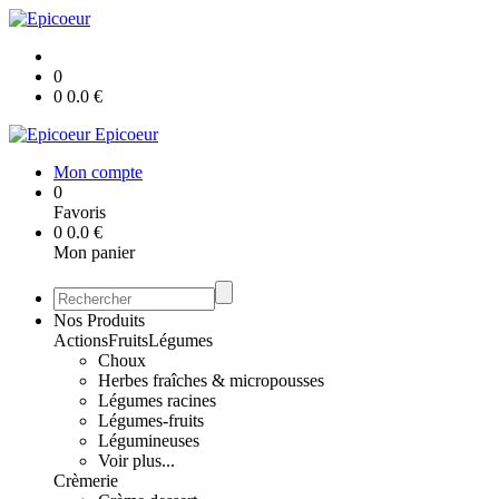
0
0
0.0
€
Epicoeur
Mon compte
0
Favoris
0
0.0
€
Mon panier
Nos Produits
Actions
Fruits
Légumes
Choux
Herbes fraîches & micropousses
Légumes racines
Légumes-fruits
Légumineuses
Voir plus...
Crèmerie