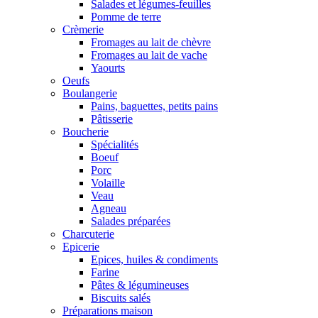
Salades et légumes-feuilles
Pomme de terre
Crèmerie
Fromages au lait de chèvre
Fromages au lait de vache
Yaourts
Oeufs
Boulangerie
Pains, baguettes, petits pains
Pâtisserie
Boucherie
Spécialités
Boeuf
Porc
Volaille
Veau
Agneau
Salades préparées
Charcuterie
Epicerie
Epices, huiles & condiments
Farine
Pâtes & légumineuses
Biscuits salés
Préparations maison