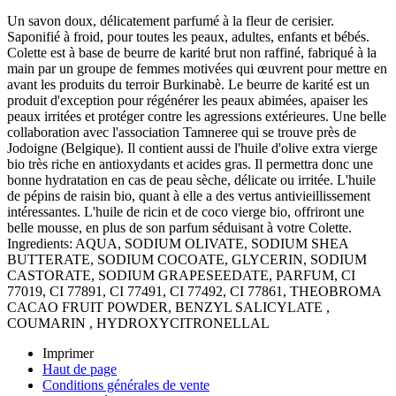
Un savon doux, délicatement parfumé à la fleur de cerisier.
Saponifié à froid, pour toutes les peaux, adultes, enfants et bébés.
Colette est à base de beurre de karité brut non raffiné, fabriqué à la
main par un groupe de femmes motivées qui œuvrent pour mettre en
avant les produits du terroir Burkinabè. Le beurre de karité est un
produit d'exception pour régénérer les peaux abimées, apaiser les
peaux irritées et protéger contre les agressions extérieures. Une belle
collaboration avec l'association Tamneree qui se trouve près de
Jodoigne (Belgique). Il contient aussi de l'huile d'olive extra vierge
bio très riche en antioxydants et acides gras. Il permettra donc une
bonne hydratation en cas de peau sèche, délicate ou irritée. L'huile
de pépins de raisin bio, quant à elle a des vertus antivieillissement
intéressantes. L'huile de ricin et de coco vierge bio, offriront une
belle mousse, en plus de son parfum séduisant à votre Colette.
Ingredients: AQUA, SODIUM OLIVATE, SODIUM SHEA
BUTTERATE, SODIUM COCOATE, GLYCERIN, SODIUM
CASTORATE, SODIUM GRAPESEEDATE, PARFUM, CI
77019, CI 77891, CI 77491, CI 77492, CI 77861, THEOBROMA
CACAO FRUIT POWDER, BENZYL SALICYLATE ,
COUMARIN , HYDROXYCITRONELLAL
Imprimer
Haut de page
Conditions générales de vente