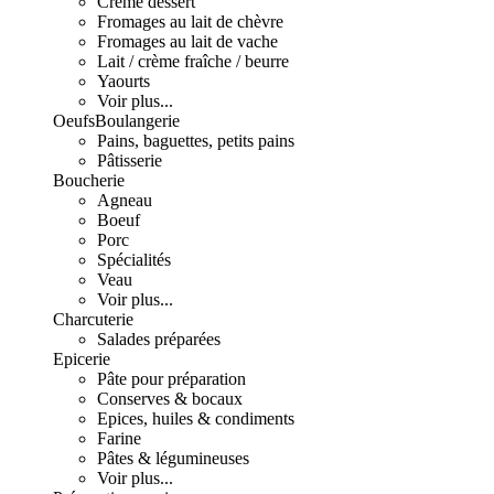
Crème dessert
Fromages au lait de chèvre
Fromages au lait de vache
Lait / crème fraîche / beurre
Yaourts
Voir plus...
Oeufs
Boulangerie
Pains, baguettes, petits pains
Pâtisserie
Boucherie
Agneau
Boeuf
Porc
Spécialités
Veau
Voir plus...
Charcuterie
Salades préparées
Epicerie
Pâte pour préparation
Conserves & bocaux
Epices, huiles & condiments
Farine
Pâtes & légumineuses
Voir plus...