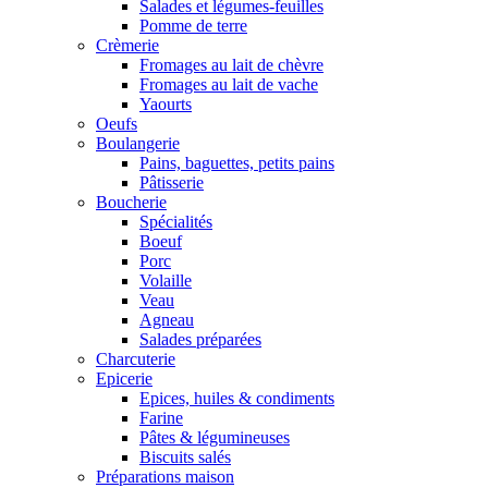
Salades et légumes-feuilles
Pomme de terre
Crèmerie
Fromages au lait de chèvre
Fromages au lait de vache
Yaourts
Oeufs
Boulangerie
Pains, baguettes, petits pains
Pâtisserie
Boucherie
Spécialités
Boeuf
Porc
Volaille
Veau
Agneau
Salades préparées
Charcuterie
Epicerie
Epices, huiles & condiments
Farine
Pâtes & légumineuses
Biscuits salés
Préparations maison