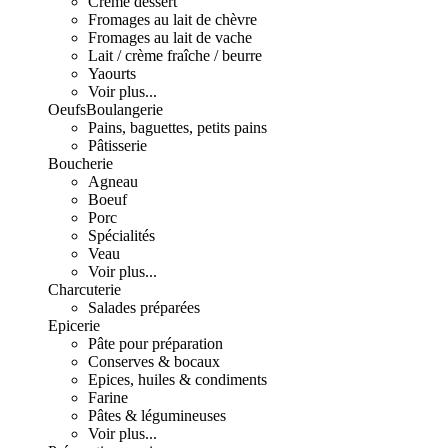
Crème dessert
Fromages au lait de chèvre
Fromages au lait de vache
Lait / crème fraîche / beurre
Yaourts
Voir plus...
Oeufs
Boulangerie
Pains, baguettes, petits pains
Pâtisserie
Boucherie
Agneau
Boeuf
Porc
Spécialités
Veau
Voir plus...
Charcuterie
Salades préparées
Epicerie
Pâte pour préparation
Conserves & bocaux
Epices, huiles & condiments
Farine
Pâtes & légumineuses
Voir plus...