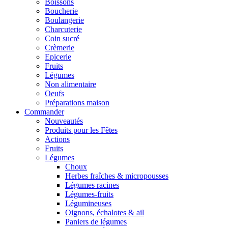
Boissons
Boucherie
Boulangerie
Charcuterie
Coin sucré
Crèmerie
Epicerie
Fruits
Légumes
Non alimentaire
Oeufs
Préparations maison
Commander
Nouveautés
Produits pour les Fêtes
Actions
Fruits
Légumes
Choux
Herbes fraîches & micropousses
Légumes racines
Légumes-fruits
Légumineuses
Oignons, échalotes & ail
Paniers de légumes