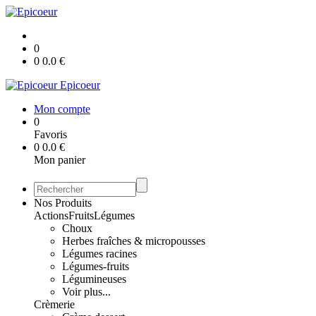
0
0
0.0
€
Epicoeur
Mon compte
0
Favoris
0
0.0
€
Mon panier
Nos Produits
Actions
Fruits
Légumes
Choux
Herbes fraîches & micropousses
Légumes racines
Légumes-fruits
Légumineuses
Voir plus...
Crèmerie