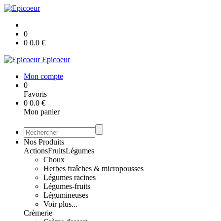
0
0
0.0
€
Epicoeur
Mon compte
0
Favoris
0
0.0
€
Mon panier
Nos Produits
Actions
Fruits
Légumes
Choux
Herbes fraîches & micropousses
Légumes racines
Légumes-fruits
Légumineuses
Voir plus...
Crèmerie