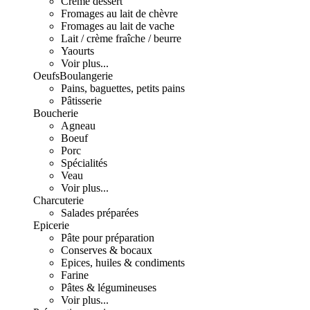
Crème dessert
Fromages au lait de chèvre
Fromages au lait de vache
Lait / crème fraîche / beurre
Yaourts
Voir plus...
Oeufs
Boulangerie
Pains, baguettes, petits pains
Pâtisserie
Boucherie
Agneau
Boeuf
Porc
Spécialités
Veau
Voir plus...
Charcuterie
Salades préparées
Epicerie
Pâte pour préparation
Conserves & bocaux
Epices, huiles & condiments
Farine
Pâtes & légumineuses
Voir plus...