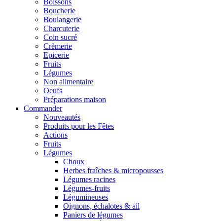
Boissons
Boucherie
Boulangerie
Charcuterie
Coin sucré
Crèmerie
Epicerie
Fruits
Légumes
Non alimentaire
Oeufs
Préparations maison
Commander
Nouveautés
Produits pour les Fêtes
Actions
Fruits
Légumes
Choux
Herbes fraîches & micropousses
Légumes racines
Légumes-fruits
Légumineuses
Oignons, échalotes & ail
Paniers de légumes