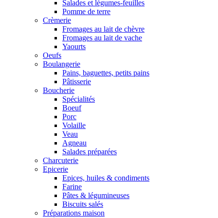
Salades et légumes-feuilles
Pomme de terre
Crèmerie
Fromages au lait de chèvre
Fromages au lait de vache
Yaourts
Oeufs
Boulangerie
Pains, baguettes, petits pains
Pâtisserie
Boucherie
Spécialités
Boeuf
Porc
Volaille
Veau
Agneau
Salades préparées
Charcuterie
Epicerie
Epices, huiles & condiments
Farine
Pâtes & légumineuses
Biscuits salés
Préparations maison