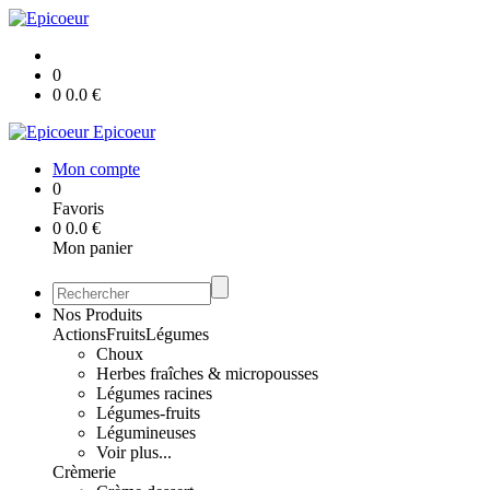
0
0
0.0
€
Epicoeur
Mon compte
0
Favoris
0
0.0
€
Mon panier
Nos Produits
Actions
Fruits
Légumes
Choux
Herbes fraîches & micropousses
Légumes racines
Légumes-fruits
Légumineuses
Voir plus...
Crèmerie