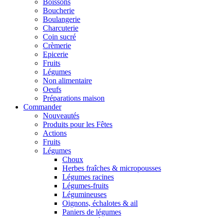
Boissons
Boucherie
Boulangerie
Charcuterie
Coin sucré
Crèmerie
Epicerie
Fruits
Légumes
Non alimentaire
Oeufs
Préparations maison
Commander
Nouveautés
Produits pour les Fêtes
Actions
Fruits
Légumes
Choux
Herbes fraîches & micropousses
Légumes racines
Légumes-fruits
Légumineuses
Oignons, échalotes & ail
Paniers de légumes