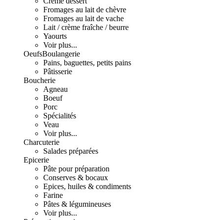
Crème dessert
Fromages au lait de chèvre
Fromages au lait de vache
Lait / crème fraîche / beurre
Yaourts
Voir plus...
Oeufs
Boulangerie
Pains, baguettes, petits pains
Pâtisserie
Boucherie
Agneau
Boeuf
Porc
Spécialités
Veau
Voir plus...
Charcuterie
Salades préparées
Epicerie
Pâte pour préparation
Conserves & bocaux
Epices, huiles & condiments
Farine
Pâtes & légumineuses
Voir plus...