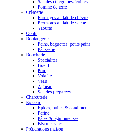
Salades et légumes-feuilles
Pomme de terre
Crèmerie
Fromages au lait de chèvre
Fromages au lait de vache
Yaourts
Oeufs
Boulangerie
Pains, baguettes, petits pains
Pâtisserie
Boucherie
Spécialités
Boeuf
Porc
Volaille
Veau
Agneau
Salades préparées
Charcuterie
Epicerie
Epices, huiles & condiments
Farine
Pâtes & légumineuses
Biscuits salés
Préparations maison