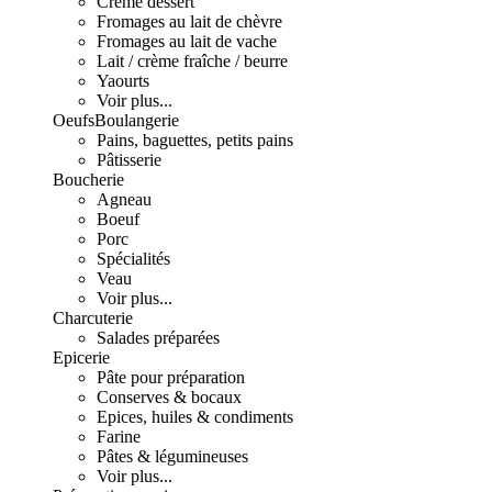
Crème dessert
Fromages au lait de chèvre
Fromages au lait de vache
Lait / crème fraîche / beurre
Yaourts
Voir plus...
Oeufs
Boulangerie
Pains, baguettes, petits pains
Pâtisserie
Boucherie
Agneau
Boeuf
Porc
Spécialités
Veau
Voir plus...
Charcuterie
Salades préparées
Epicerie
Pâte pour préparation
Conserves & bocaux
Epices, huiles & condiments
Farine
Pâtes & légumineuses
Voir plus...