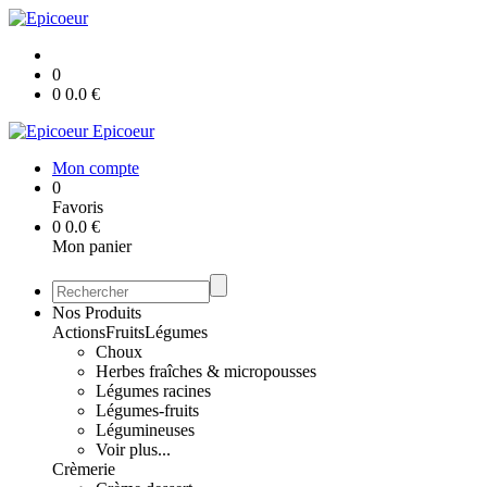
0
0
0.0
€
Epicoeur
Mon compte
0
Favoris
0
0.0
€
Mon panier
Nos Produits
Actions
Fruits
Légumes
Choux
Herbes fraîches & micropousses
Légumes racines
Légumes-fruits
Légumineuses
Voir plus...
Crèmerie