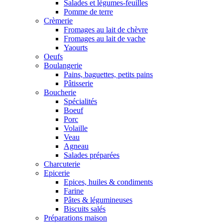
Salades et légumes-feuilles
Pomme de terre
Crèmerie
Fromages au lait de chèvre
Fromages au lait de vache
Yaourts
Oeufs
Boulangerie
Pains, baguettes, petits pains
Pâtisserie
Boucherie
Spécialités
Boeuf
Porc
Volaille
Veau
Agneau
Salades préparées
Charcuterie
Epicerie
Epices, huiles & condiments
Farine
Pâtes & légumineuses
Biscuits salés
Préparations maison