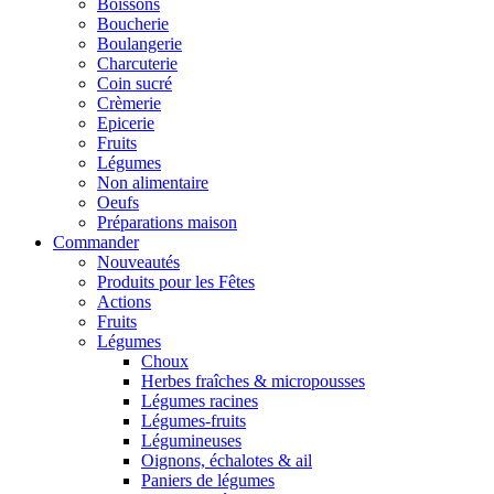
Boissons
Boucherie
Boulangerie
Charcuterie
Coin sucré
Crèmerie
Epicerie
Fruits
Légumes
Non alimentaire
Oeufs
Préparations maison
Commander
Nouveautés
Produits pour les Fêtes
Actions
Fruits
Légumes
Choux
Herbes fraîches & micropousses
Légumes racines
Légumes-fruits
Légumineuses
Oignons, échalotes & ail
Paniers de légumes