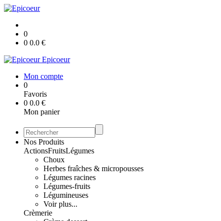
0
0
0.0
€
Epicoeur
Mon compte
0
Favoris
0
0.0
€
Mon panier
Nos Produits
Actions
Fruits
Légumes
Choux
Herbes fraîches & micropousses
Légumes racines
Légumes-fruits
Légumineuses
Voir plus...
Crèmerie