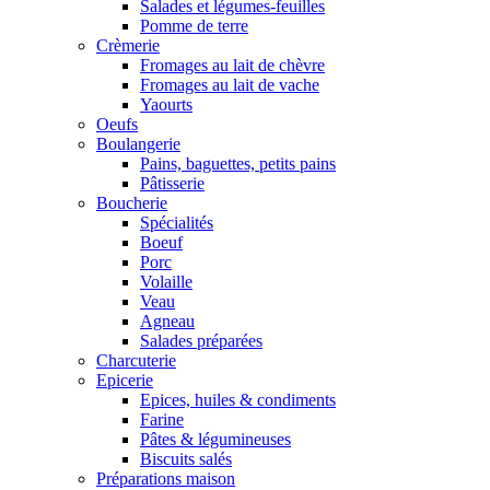
Salades et légumes-feuilles
Pomme de terre
Crèmerie
Fromages au lait de chèvre
Fromages au lait de vache
Yaourts
Oeufs
Boulangerie
Pains, baguettes, petits pains
Pâtisserie
Boucherie
Spécialités
Boeuf
Porc
Volaille
Veau
Agneau
Salades préparées
Charcuterie
Epicerie
Epices, huiles & condiments
Farine
Pâtes & légumineuses
Biscuits salés
Préparations maison