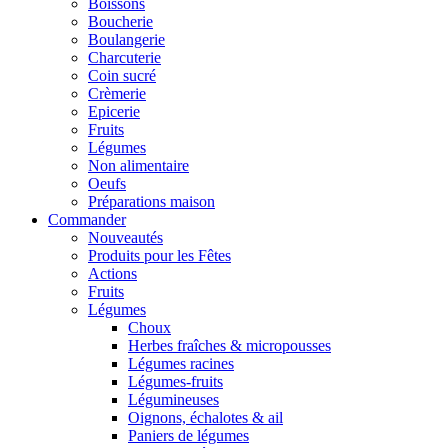
Boissons
Boucherie
Boulangerie
Charcuterie
Coin sucré
Crèmerie
Epicerie
Fruits
Légumes
Non alimentaire
Oeufs
Préparations maison
Commander
Nouveautés
Produits pour les Fêtes
Actions
Fruits
Légumes
Choux
Herbes fraîches & micropousses
Légumes racines
Légumes-fruits
Légumineuses
Oignons, échalotes & ail
Paniers de légumes