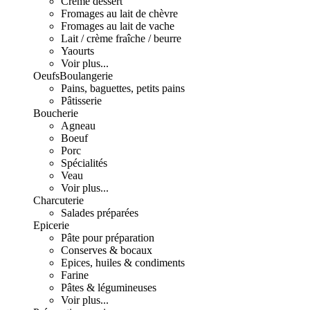
Crème dessert
Fromages au lait de chèvre
Fromages au lait de vache
Lait / crème fraîche / beurre
Yaourts
Voir plus...
Oeufs
Boulangerie
Pains, baguettes, petits pains
Pâtisserie
Boucherie
Agneau
Boeuf
Porc
Spécialités
Veau
Voir plus...
Charcuterie
Salades préparées
Epicerie
Pâte pour préparation
Conserves & bocaux
Epices, huiles & condiments
Farine
Pâtes & légumineuses
Voir plus...