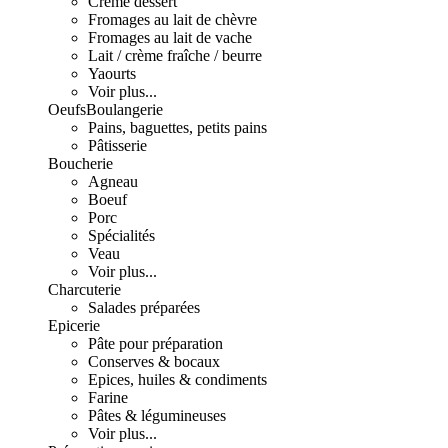
Crème dessert
Fromages au lait de chèvre
Fromages au lait de vache
Lait / crème fraîche / beurre
Yaourts
Voir plus...
Oeufs
Boulangerie
Pains, baguettes, petits pains
Pâtisserie
Boucherie
Agneau
Boeuf
Porc
Spécialités
Veau
Voir plus...
Charcuterie
Salades préparées
Epicerie
Pâte pour préparation
Conserves & bocaux
Epices, huiles & condiments
Farine
Pâtes & légumineuses
Voir plus...