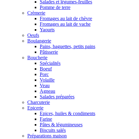
Salades et légumes-feuilles
Pomme de terre
Crèmerie
Fromages au lait de chèvre
Fromages au lait de vache
Yaourts
Oeufs
Boulangerie
Pains, baguettes, petits pains
Pâtisserie
Boucherie
Spécialités
Boeuf
Porc
Volaille
Veau
Agneau
Salades préparées
Charcuterie
Epicerie
Epices, huiles & condiments
Farine
Pâtes & légumineuses
Biscuits salés
Préparations maison