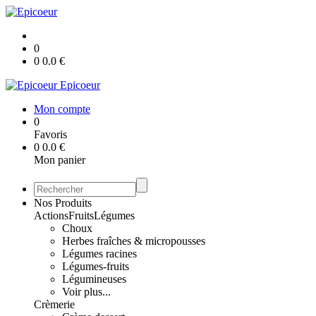
0
0
0.0
€
Epicoeur
Mon compte
0
Favoris
0
0.0
€
Mon panier
Nos Produits
Actions
Fruits
Légumes
Choux
Herbes fraîches & micropousses
Légumes racines
Légumes-fruits
Légumineuses
Voir plus...
Crèmerie