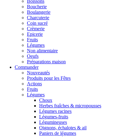
Boissons
Boucherie
Boulangerie
Charcuterie
Coin sucré
Crèmerie
Epicerie
Fruits
Légumes
Non alimentaire
Oeufs
Préparations maison
Commander
Nouveautés
Produits pour les Fêtes
Actions
Fruits
Légumes
Choux
Herbes fraîches & micropousses
Légumes racines
Légumes-fruits
Légumineuses
Oignons, échalotes & ail
Paniers de légumes