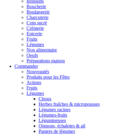
Boissons
Boucherie
Boulangerie
Charcuterie
Coin sucré
Crèmerie
Epicerie
Fruits
Légumes
Non alimentaire
Oeufs
Préparations maison
Commander
Nouveautés
Produits pour les Fêtes
Actions
Fruits
Légumes
Choux
Herbes fraîches & micropousses
Légumes racines
Légumes-fruits
Légumineuses
Oignons, échalotes & ail
Paniers de légumes