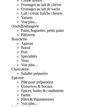
Crème dessert
Fromages au lait de chèvre
Fromages au lait de vache
Lait / crème fraîche / beurre
Yaourts
Voir plus...
Oeufs
Boulangerie
Pains, baguettes, petits pains
Pâtisserie
Boucherie
Agneau
Boeuf
Porc
Spécialités
Veau
Voir plus...
Charcuterie
Salades préparées
Epicerie
Pâte pour préparation
Conserves & bocaux
Epices, huiles & condiments
Farine
Pâtes & légumineuses
Voir plus...