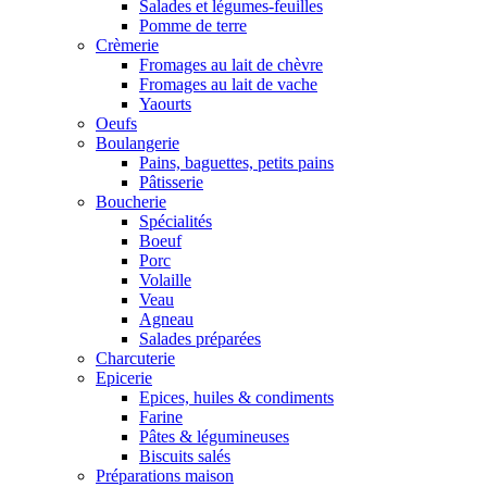
Salades et légumes-feuilles
Pomme de terre
Crèmerie
Fromages au lait de chèvre
Fromages au lait de vache
Yaourts
Oeufs
Boulangerie
Pains, baguettes, petits pains
Pâtisserie
Boucherie
Spécialités
Boeuf
Porc
Volaille
Veau
Agneau
Salades préparées
Charcuterie
Epicerie
Epices, huiles & condiments
Farine
Pâtes & légumineuses
Biscuits salés
Préparations maison