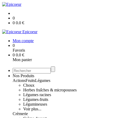
0
0
0.0
€
Epicoeur
Mon compte
0
Favoris
0
0.0
€
Mon panier
Nos Produits
Actions
Fruits
Légumes
Choux
Herbes fraîches & micropousses
Légumes racines
Légumes-fruits
Légumineuses
Voir plus...
Crèmerie