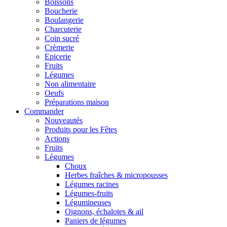
Boissons
Boucherie
Boulangerie
Charcuterie
Coin sucré
Crèmerie
Epicerie
Fruits
Légumes
Non alimentaire
Oeufs
Préparations maison
Commander
Nouveautés
Produits pour les Fêtes
Actions
Fruits
Légumes
Choux
Herbes fraîches & micropousses
Légumes racines
Légumes-fruits
Légumineuses
Oignons, échalotes & ail
Paniers de légumes