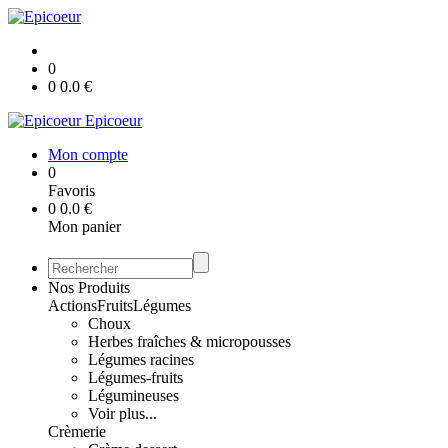
0
0
0.0
€
Epicoeur
Mon compte
0
Favoris
0
0.0
€
Mon panier
Nos Produits
Actions
Fruits
Légumes
Choux
Herbes fraîches & micropousses
Légumes racines
Légumes-fruits
Légumineuses
Voir plus...
Crèmerie