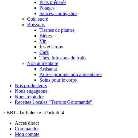
Plats préparés
Potages
Sauces, coulis, dips
Coin sucré
Boissons
Tisanes de plantes
Bières
Vin
Jus et sirops
Café
Thés, Infusions de fruits
Non alimentaire
Artisanat
Autres produits non alimentaires
Soins pour le corps
Nos producteurs
Nous engageons
Nous rejoindre
Recettes Locales "Terroirs Gourmands"
>
BBJ - Turbulence - Pack de 4
Accès direct
Commander
Mon compte