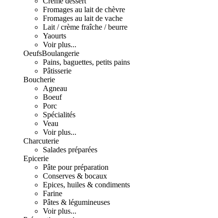
Crème dessert
Fromages au lait de chèvre
Fromages au lait de vache
Lait / crème fraîche / beurre
Yaourts
Voir plus...
Oeufs
Boulangerie
Pains, baguettes, petits pains
Pâtisserie
Boucherie
Agneau
Boeuf
Porc
Spécialités
Veau
Voir plus...
Charcuterie
Salades préparées
Epicerie
Pâte pour préparation
Conserves & bocaux
Epices, huiles & condiments
Farine
Pâtes & légumineuses
Voir plus...