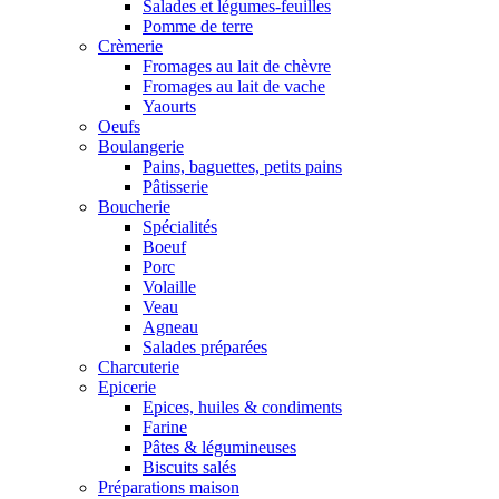
Salades et légumes-feuilles
Pomme de terre
Crèmerie
Fromages au lait de chèvre
Fromages au lait de vache
Yaourts
Oeufs
Boulangerie
Pains, baguettes, petits pains
Pâtisserie
Boucherie
Spécialités
Boeuf
Porc
Volaille
Veau
Agneau
Salades préparées
Charcuterie
Epicerie
Epices, huiles & condiments
Farine
Pâtes & légumineuses
Biscuits salés
Préparations maison