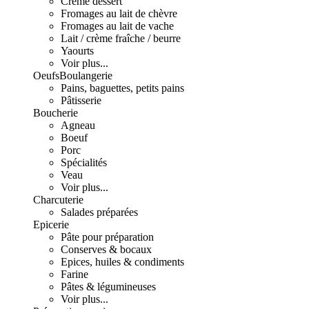
Crème dessert
Fromages au lait de chèvre
Fromages au lait de vache
Lait / crème fraîche / beurre
Yaourts
Voir plus...
Oeufs
Boulangerie
Pains, baguettes, petits pains
Pâtisserie
Boucherie
Agneau
Boeuf
Porc
Spécialités
Veau
Voir plus...
Charcuterie
Salades préparées
Epicerie
Pâte pour préparation
Conserves & bocaux
Epices, huiles & condiments
Farine
Pâtes & légumineuses
Voir plus...