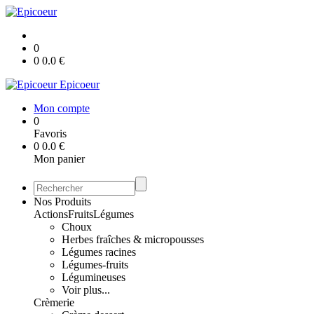
0
0
0.0
€
Epicoeur
Mon compte
0
Favoris
0
0.0
€
Mon panier
Nos Produits
Actions
Fruits
Légumes
Choux
Herbes fraîches & micropousses
Légumes racines
Légumes-fruits
Légumineuses
Voir plus...
Crèmerie