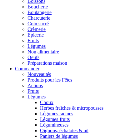
Boissons
Boucherie
Boulangerie
Charcuterie
Coin sucré
Crèmerie
Epicerie
Fruits
Légumes
Non alimentaire
Oeufs
Préparations maison
Commander
Nouveautés
Produits pour les Fêtes
Actions
Fruits
Légumes
Choux
Herbes fraîches & micropousses
Légumes racines
Légumes-fruits
Légumineuses
Oignons, échalotes & ail
Paniers de légumes