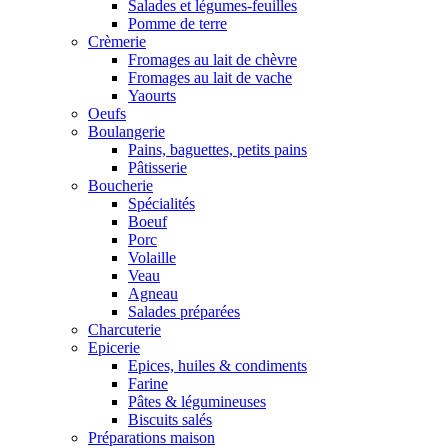
Salades et légumes-feuilles
Pomme de terre
Crèmerie
Fromages au lait de chèvre
Fromages au lait de vache
Yaourts
Oeufs
Boulangerie
Pains, baguettes, petits pains
Pâtisserie
Boucherie
Spécialités
Boeuf
Porc
Volaille
Veau
Agneau
Salades préparées
Charcuterie
Epicerie
Epices, huiles & condiments
Farine
Pâtes & légumineuses
Biscuits salés
Préparations maison